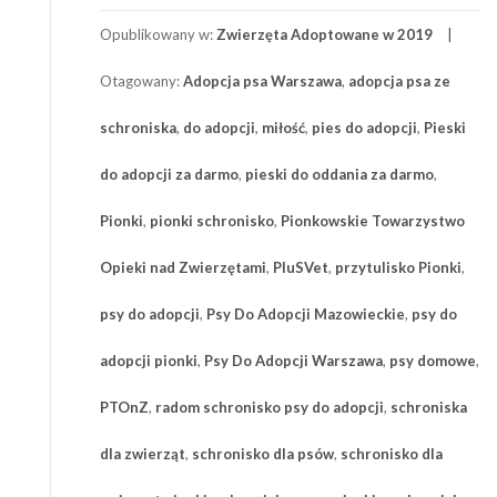
Opublikowany w:
Zwierzęta Adoptowane w 2019
Otagowany:
Adopcja psa Warszawa
,
adopcja psa ze
schroniska
,
do adopcji
,
miłość
,
pies do adopcji
,
Pieski
do adopcji za darmo
,
pieski do oddania za darmo
,
Pionki
,
pionki schronisko
,
Pionkowskie Towarzystwo
Opieki nad Zwierzętami
,
PluSVet
,
przytulisko Pionki
,
psy do adopcji
,
Psy Do Adopcji Mazowieckie
,
psy do
adopcji pionki
,
Psy Do Adopcji Warszawa
,
psy domowe
,
PTOnZ
,
radom schronisko psy do adopcji
,
schroniska
dla zwierząt
,
schronisko dla psów
,
schronisko dla