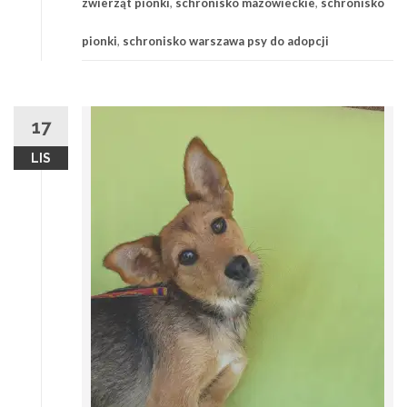
zwierząt pionki
,
schronisko mazowieckie
,
schronisko
pionki
,
schronisko warszawa psy do adopcji
17
LIS