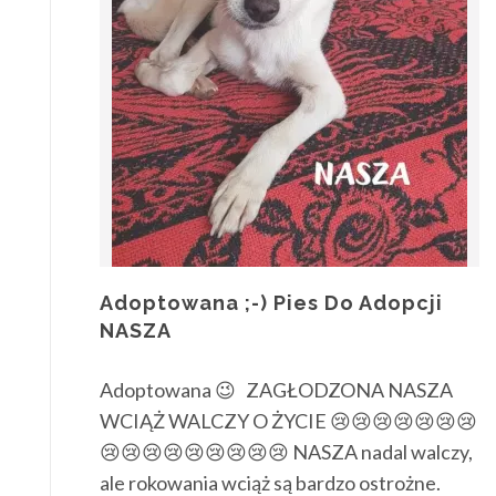
Adoptowana ;-) Pies Do Adopcji
NASZA
Adoptowana 😉 ZAGŁODZONA NASZA
WCIĄŻ WALCZY O ŻYCIE 😢😢😢😢😢😢😢
😢😢😢😢😢😢😢😢😢 NASZA nadal walczy,
ale rokowania wciąż są bardzo ostrożne.