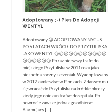
Adoptowany ;-) Pies Do Adopcji
WENTYL
Adoptowany 😉 ADOPTOWANY NYGUS
PO 6 LATACH WRÓCIŁ DO PRZYTULISKA
JAKO WENTYL 😢😢😢😢😢😢😢😢😢😢😢
😢😢😢😢😢😢 Po raz pierwszy trafił do
miejskiego Przytuliska w 2011 roku jako
niespełna roczny szczeniak. Wyadoptowany
w 2012 zamieszkał w Pionkach. Zdarzało mu
się wracać do Przytuliska na krótkie okresy
kiedy jego opiekun trafiał do szpitala. Po
powrocie zawsze jednak go odbierał.
Alarmujacy […]