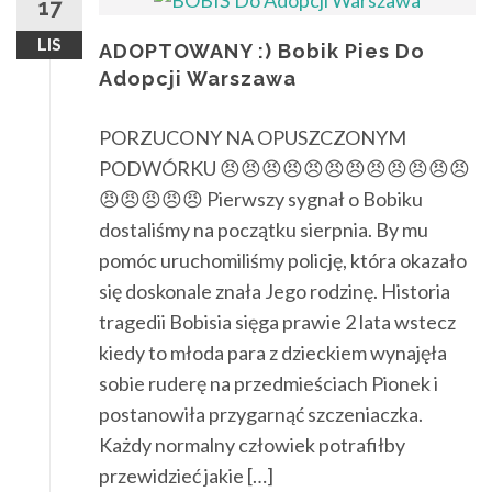
17
LIS
ADOPTOWANY :) Bobik Pies Do
Adopcji Warszawa
PORZUCONY NA OPUSZCZONYM
PODWÓRKU 😠😠😠😠😠😠😠😠😠😠😠😠
😠😠😠😠😠 Pierwszy sygnał o Bobiku
dostaliśmy na początku sierpnia. By mu
pomóc uruchomiliśmy policję, która okazało
się doskonale znała Jego rodzinę. Historia
tragedii Bobisia sięga prawie 2 lata wstecz
kiedy to młoda para z dzieckiem wynajęła
sobie ruderę na przedmieściach Pionek i
postanowiła przygarnąć szczeniaczka.
Każdy normalny człowiek potrafiłby
przewidzieć jakie […]