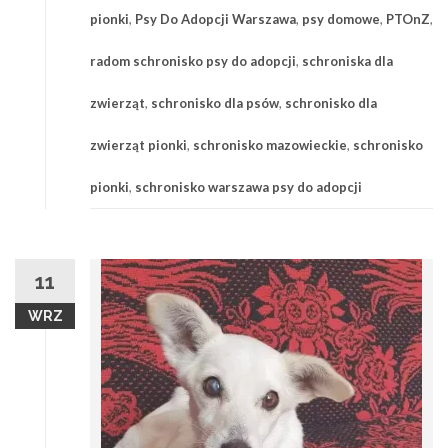
pionki
,
Psy Do Adopcji Warszawa
,
psy domowe
,
PTOnZ
,
radom schronisko psy do adopcji
,
schroniska dla
zwierząt
,
schronisko dla psów
,
schronisko dla
zwierząt pionki
,
schronisko mazowieckie
,
schronisko
pionki
,
schronisko warszawa psy do adopcji
11
WRZ