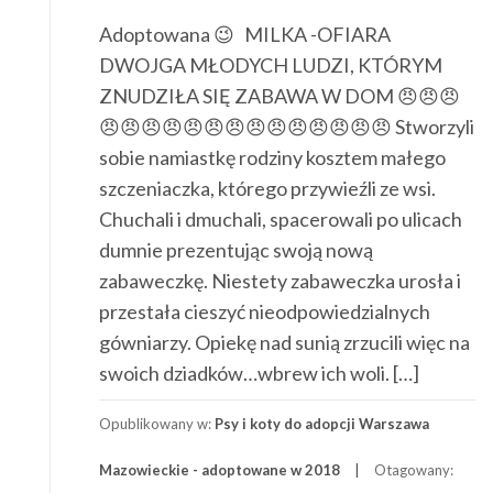
Adoptowana 😉 MILKA -OFIARA
DWOJGA MŁODYCH LUDZI, KTÓRYM
ZNUDZIŁA SIĘ ZABAWA W DOM 😠😠😠
😠😠😠😠😠😠😠😠😠😠😠😠😠😠 Stworzyli
sobie namiastkę rodziny kosztem małego
szczeniaczka, którego przywieźli ze wsi.
Chuchali i dmuchali, spacerowali po ulicach
dumnie prezentując swoją nową
zabaweczkę. Niestety zabaweczka urosła i
przestała cieszyć nieodpowiedzialnych
gówniarzy. Opiekę nad sunią zrzucili więc na
swoich dziadków…wbrew ich woli. […]
Opublikowany w:
Psy i koty do adopcji Warszawa
Mazowieckie - adoptowane w 2018
Otagowany: