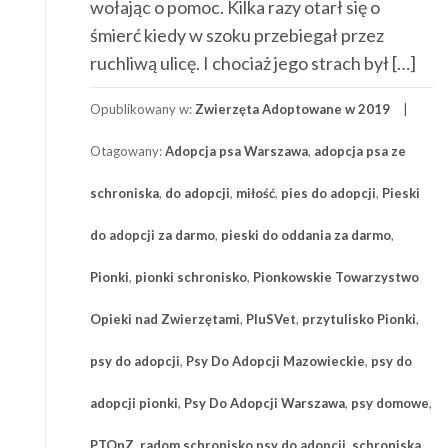
wołając o pomoc. Kilka razy otarł się o
śmierć kiedy w szoku przebiegał przez
ruchliwą ulicę. I chociaż jego strach był […]
Opublikowany w:
Zwierzęta Adoptowane w 2019
Otagowany:
Adopcja psa Warszawa
,
adopcja psa ze
schroniska
,
do adopcji
,
miłość
,
pies do adopcji
,
Pieski
do adopcji za darmo
,
pieski do oddania za darmo
,
Pionki
,
pionki schronisko
,
Pionkowskie Towarzystwo
Opieki nad Zwierzętami
,
PluSVet
,
przytulisko Pionki
,
psy do adopcji
,
Psy Do Adopcji Mazowieckie
,
psy do
adopcji pionki
,
Psy Do Adopcji Warszawa
,
psy domowe
,
PTOnZ
,
radom schronisko psy do adopcji
,
schroniska