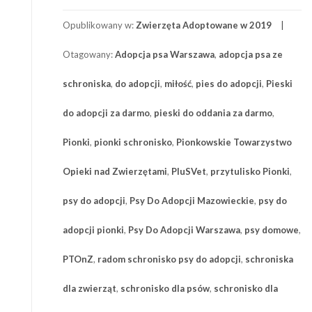
Opublikowany w:
Zwierzęta Adoptowane w 2019
Otagowany:
Adopcja psa Warszawa
,
adopcja psa ze
schroniska
,
do adopcji
,
miłość
,
pies do adopcji
,
Pieski
do adopcji za darmo
,
pieski do oddania za darmo
,
Pionki
,
pionki schronisko
,
Pionkowskie Towarzystwo
Opieki nad Zwierzętami
,
PluSVet
,
przytulisko Pionki
,
psy do adopcji
,
Psy Do Adopcji Mazowieckie
,
psy do
adopcji pionki
,
Psy Do Adopcji Warszawa
,
psy domowe
,
PTOnZ
,
radom schronisko psy do adopcji
,
schroniska
dla zwierząt
,
schronisko dla psów
,
schronisko dla