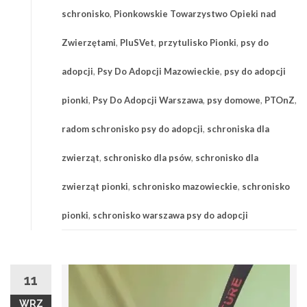
schronisko
,
Pionkowskie Towarzystwo Opieki nad
Zwierzętami
,
PluSVet
,
przytulisko Pionki
,
psy do
adopcji
,
Psy Do Adopcji Mazowieckie
,
psy do adopcji
pionki
,
Psy Do Adopcji Warszawa
,
psy domowe
,
PTOnZ
,
radom schronisko psy do adopcji
,
schroniska dla
zwierząt
,
schronisko dla psów
,
schronisko dla
zwierząt pionki
,
schronisko mazowieckie
,
schronisko
pionki
,
schronisko warszawa psy do adopcji
11
WRZ