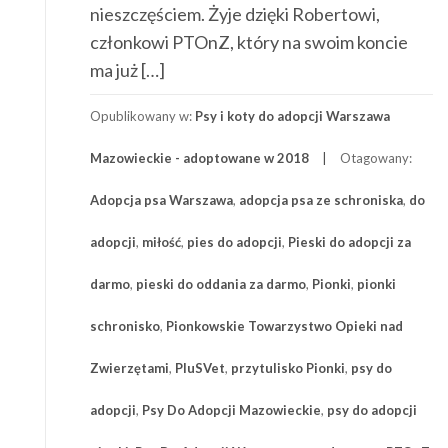
nieszczęściem. Żyje dzięki Robertowi,
członkowi PTOnZ, który na swoim koncie
ma już […]
Opublikowany w:
Psy i koty do adopcji Warszawa
Mazowieckie - adoptowane w 2018
Otagowany:
Adopcja psa Warszawa
,
adopcja psa ze schroniska
,
do
adopcji
,
miłość
,
pies do adopcji
,
Pieski do adopcji za
darmo
,
pieski do oddania za darmo
,
Pionki
,
pionki
schronisko
,
Pionkowskie Towarzystwo Opieki nad
Zwierzętami
,
PluSVet
,
przytulisko Pionki
,
psy do
adopcji
,
Psy Do Adopcji Mazowieckie
,
psy do adopcji