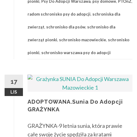
pionki
,
Psy Do Adopcji Warszawa
,
psy domowe
,
PTOnZ
,
radom schronisko psy do adopcji
,
schroniska dla
zwierząt
,
schronisko dla psów
,
schronisko dla
zwierząt pionki
,
schronisko mazowieckie
,
schronisko
pionki
,
schronisko warszawa psy do adopcji
17
LIS
ADOPTOWANA.Sunia Do Adopcji
GRAŻYNKA
GRAŻYNKA-9 letnia sunia, która prawie
całe swoje życie spędziła za kratami