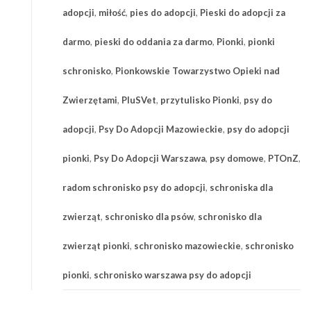
adopcji
,
miłość
,
pies do adopcji
,
Pieski do adopcji za
darmo
,
pieski do oddania za darmo
,
Pionki
,
pionki
schronisko
,
Pionkowskie Towarzystwo Opieki nad
Zwierzętami
,
PluSVet
,
przytulisko Pionki
,
psy do
adopcji
,
Psy Do Adopcji Mazowieckie
,
psy do adopcji
pionki
,
Psy Do Adopcji Warszawa
,
psy domowe
,
PTOnZ
,
radom schronisko psy do adopcji
,
schroniska dla
zwierząt
,
schronisko dla psów
,
schronisko dla
zwierząt pionki
,
schronisko mazowieckie
,
schronisko
pionki
,
schronisko warszawa psy do adopcji