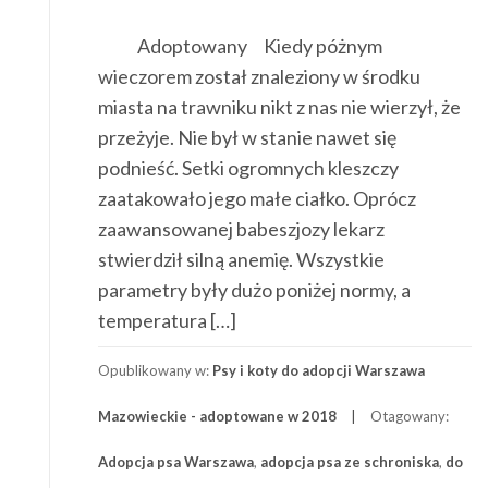
Adoptowany Kiedy póżnym
wieczorem został znaleziony w środku
miasta na trawniku nikt z nas nie wierzył, że
przeżyje. Nie był w stanie nawet się
podnieść. Setki ogromnych kleszczy
zaatakowało jego małe ciałko. Oprócz
zaawansowanej babeszjozy lekarz
stwierdził silną anemię. Wszystkie
parametry były dużo poniżej normy, a
temperatura […]
Opublikowany w:
Psy i koty do adopcji Warszawa
Mazowieckie - adoptowane w 2018
Otagowany:
Adopcja psa Warszawa
,
adopcja psa ze schroniska
,
do