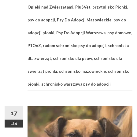
Opieki nad Zwierzętami
,
PluSVet
,
przytulisko Pionki
,
psy do adopcji
,
Psy Do Adopcji Mazowieckie
,
psy do
adopcji pionki
,
Psy Do Adopcji Warszawa
,
psy domowe
,
PTOnZ
,
radom schronisko psy do adopcji
,
schroniska
dla zwierząt
,
schronisko dla psów
,
schronisko dla
zwierząt pionki
,
schronisko mazowieckie
,
schronisko
pionki
,
schronisko warszawa psy do adopcji
17
LIS