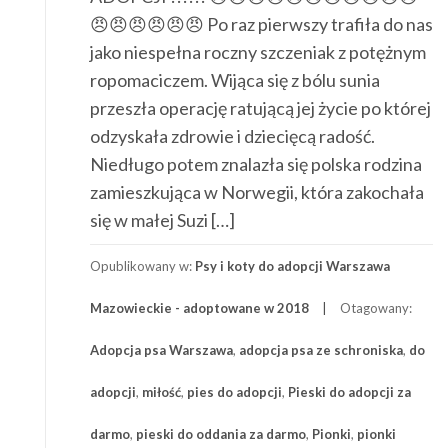
😠😠😠😠😠😠 Po raz pierwszy trafiła do nas
jako niespełna roczny szczeniak z potężnym
ropomaciczem. Wijąca się z bólu sunia
przeszła operację ratującą jej życie po której
odzyskała zdrowie i dziecięcą radość.
Niedługo potem znalazła się polska rodzina
zamieszkująca w Norwegii, która zakochała
się w małej Suzi […]
Opublikowany w:
Psy i koty do adopcji Warszawa
Mazowieckie - adoptowane w 2018
Otagowany:
Adopcja psa Warszawa
,
adopcja psa ze schroniska
,
do
adopcji
,
miłość
,
pies do adopcji
,
Pieski do adopcji za
darmo
,
pieski do oddania za darmo
,
Pionki
,
pionki