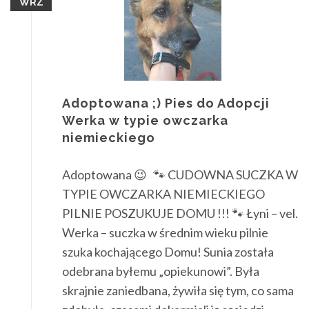
WRZ
Adoptowana ;) Pies do Adopcji
Werka w typie owczarka
niemieckiego
Adoptowana 😉 🐾 CUDOWNA SUCZKA W
TYPIE OWCZARKA NIEMIECKIEGO
PILNIE POSZUKUJE DOMU !!! 🐾 Łyni – vel.
Werka – suczka w średnim wieku pilnie
szuka kochającego Domu! Sunia została
odebrana byłemu „opiekunowi”. Była
skrajnie zaniedbana, żywiła się tym, co sama