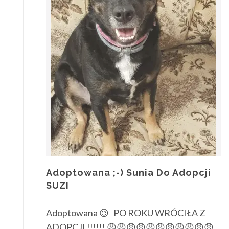
Adoptowana ;-) Sunia Do Adopcji
SUZI
Adoptowana 😉 PO ROKU WRÓCIŁA Z
ADOPCJI !!!!!! 😠😠😠😠😠😠😠😠😠😠😠