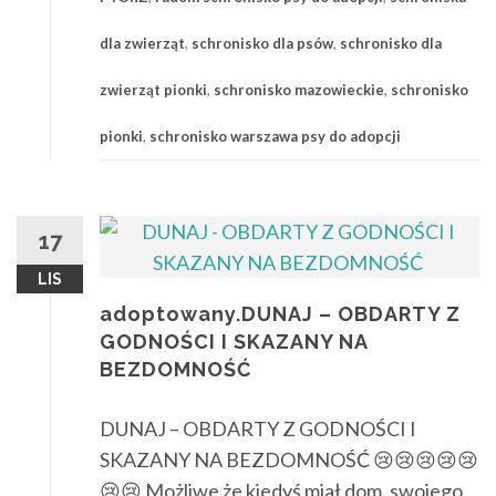
dla zwierząt
,
schronisko dla psów
,
schronisko dla
zwierząt pionki
,
schronisko mazowieckie
,
schronisko
pionki
,
schronisko warszawa psy do adopcji
17
LIS
adoptowany.DUNAJ – OBDARTY Z
GODNOŚCI I SKAZANY NA
BEZDOMNOŚĆ
DUNAJ – OBDARTY Z GODNOŚCI I
SKAZANY NA BEZDOMNOŚĆ 😢😢😢😢😢
😢😢 Możliwe że kiedyś miał dom, swojego