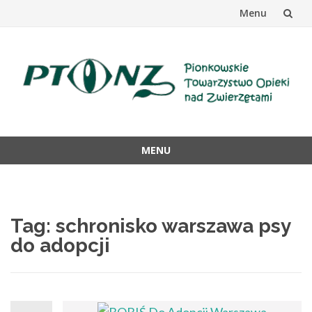
Menu
Przejdź
do
treści
MENU
Przejdź
do
treści
Tag: schronisko warszawa psy
do adopcji