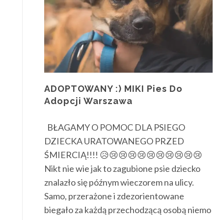
ADOPTOWANY :) MIKI Pies Do
Adopcji Warszawa
BŁAGAMY O POMOC DLA PSIEGO
DZIECKA URATOWANEGO PRZED
ŚMIERCIĄ!!!! 😥😢😢😢😢😢😢😢😢😢😢
Nikt nie wie jak to zagubione psie dziecko
znalazło się późnym wieczorem na ulicy.
Samo, przerażone i zdezorientowane
biegało za każdą przechodzącą osobą niemo