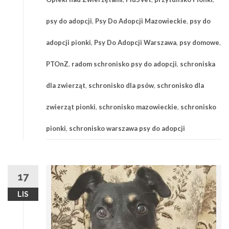
psy do adopcji
,
Psy Do Adopcji Mazowieckie
,
psy do
adopcji pionki
,
Psy Do Adopcji Warszawa
,
psy domowe
,
PTOnZ
,
radom schronisko psy do adopcji
,
schroniska
dla zwierząt
,
schronisko dla psów
,
schronisko dla
zwierząt pionki
,
schronisko mazowieckie
,
schronisko
pionki
,
schronisko warszawa psy do adopcji
17
LIS