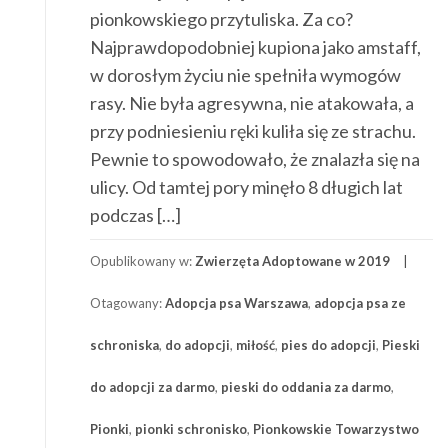
pionkowskiego przytuliska. Za co?
Najprawdopodobniej kupiona jako amstaff,
w dorosłym życiu nie spełniła wymogów
rasy. Nie była agresywna, nie atakowała, a
przy podniesieniu ręki kuliła się ze strachu.
Pewnie to spowodowało, że znalazła się na
ulicy. Od tamtej pory minęło 8 długich lat
podczas […]
Opublikowany w:
Zwierzęta Adoptowane w 2019
Otagowany:
Adopcja psa Warszawa
,
adopcja psa ze
schroniska
,
do adopcji
,
miłość
,
pies do adopcji
,
Pieski
do adopcji za darmo
,
pieski do oddania za darmo
,
Pionki
,
pionki schronisko
,
Pionkowskie Towarzystwo