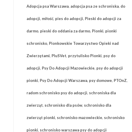
Adopcja psa Warszawa
,
adopcja psa ze schroniska
,
do
adopcji
,
miłość
,
pies do adopcji
,
Pieski do adopcji za
darmo
,
pieski do oddania za darmo
,
Pionki
,
pionki
schronisko
,
Pionkowskie Towarzystwo Opieki nad
Zwierzętami
,
PluSVet
,
przytulisko Pionki
,
psy do
adopcji
,
Psy Do Adopcji Mazowieckie
,
psy do adopcji
pionki
,
Psy Do Adopcji Warszawa
,
psy domowe
,
PTOnZ
,
radom schronisko psy do adopcji
,
schroniska dla
zwierząt
,
schronisko dla psów
,
schronisko dla
zwierząt pionki
,
schronisko mazowieckie
,
schronisko
pionki
,
schronisko warszawa psy do adopcji