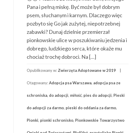
Pana i pełną miskę. Być może był dobrym
psem, słuchanym i karnym. Dlaczego więc
pozbyto się Go jak zużytej, niepotrzebnej
zabawki? Dunaj dzielnie przemierzał
pionkowskie ulice w poszukiwaniu jedzenia i
dobrego, ludzkiego serca, które okaże mu
chociaż trochę dobroci. Na […]
Opublikowany w:
Zwierzęta Adoptowane w 2019
Otagowany:
Adopcja psa Warszawa
,
adopcja psa ze
schroniska
,
do adopcji
,
miłość
,
pies do adopcji
,
Pieski
do adopcji za darmo
,
pieski do oddania za darmo
,
Pionki
,
pionki schronisko
,
Pionkowskie Towarzystwo
Opieki nad Zwierzętami
,
PluSVet
,
przytulisko Pionki
,