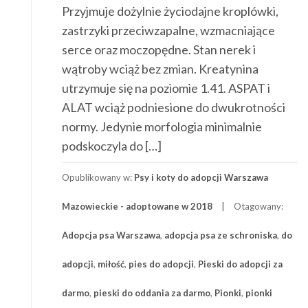
Przyjmuje dożylnie życiodajne kroplówki,
zastrzyki przeciwzapalne, wzmacniające
serce oraz moczopędne. Stan nerek i
wątroby wciąż bez zmian. Kreatynina
utrzymuje się na poziomie 1.41. ASPAT i
ALAT wciąż podniesione do dwukrotności
normy. Jedynie morfologia minimalnie
podskoczyla do […]
Opublikowany w:
Psy i koty do adopcji Warszawa
Mazowieckie - adoptowane w 2018
Otagowany:
Adopcja psa Warszawa
,
adopcja psa ze schroniska
,
do
adopcji
,
miłość
,
pies do adopcji
,
Pieski do adopcji za
darmo
,
pieski do oddania za darmo
,
Pionki
,
pionki