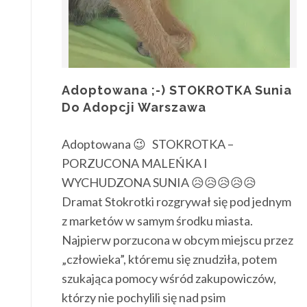
Adoptowana ;-) STOKROTKA Sunia
Do Adopcji Warszawa
Adoptowana 😉 STOKROTKA –
PORZUCONA MALEŃKA I
WYCHUDZONA SUNIA 😥😥😥😥😥
Dramat Stokrotki rozgrywał się pod jednym
z marketów w samym środku miasta.
Najpierw porzucona w obcym miejscu przez
„człowieka”, któremu się znudziła, potem
szukająca pomocy wśród zakupowiczów,
którzy nie pochylili się nad psim