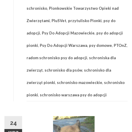
schronisko
,
Pionkowskie Towarzystwo Opieki nad
Zwierzętami
,
PluSVet
,
przytulisko Pionki
,
psy do
adopcji
,
Psy Do Adopcji Mazowieckie
,
psy do adopcji
pionki
,
Psy Do Adopcji Warszawa
,
psy domowe
,
PTOnZ
,
radom schronisko psy do adopcji
,
schroniska dla
zwierząt
,
schronisko dla psów
,
schronisko dla
zwierząt pionki
,
schronisko mazowieckie
,
schronisko
pionki
,
schronisko warszawa psy do adopcji
24