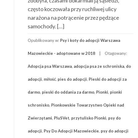
zdobyła, czasami dokarmiali ją sąsiedzi,
często koczowała przy ruchliwej ulicy
narażona na potrącenie przez pędzące
samochody. […]
Opublikowany w:
Psy i koty do adopcji Warszawa
Mazowieckie - adoptowane w 2018
Otagowany:
Adopcja psa Warszawa
,
adopcja psa ze schroniska
,
do
adopcji
,
miłość
,
pies do adopcji
,
Pieski do adopcji za
darmo
,
pieski do oddania za darmo
,
Pionki
,
pionki
schronisko
,
Pionkowskie Towarzystwo Opieki nad
Zwierzętami
,
PluSVet
,
przytulisko Pionki
,
psy do
adopcji
,
Psy Do Adopcji Mazowieckie
,
psy do adopcji