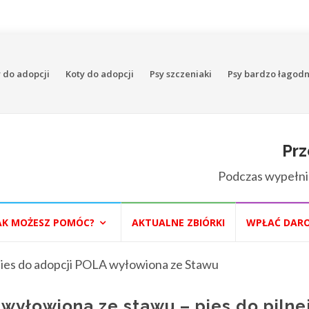
 do adopcji
Koty do adopcji
Psy szczeniaki
Psy bardzo łagod
Prz
Podczas wypełni
AK MOŻESZ POMÓC?
AKTUALNE ZBIÓRKI
WPŁAĆ DAR
wyłowiona ze stawu – pies do pilne