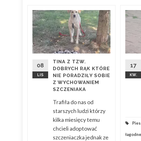
) Kot
LA
 .
łamaną
TINA Z TZW.
08
17
DOBRYCH RĄK KTÓRE
LIS
NIE PORADZIŁY SOBIE
KW.
ą
Z WYCHOWANIEM
SZCZENIAKA
Trafiła do nas od
starszych ludzi którzy
zawa
kilka miesięcy temu
2018
Pies
chcieli adoptować
 Więcej
łagodn
szczeniaczka jednak ze