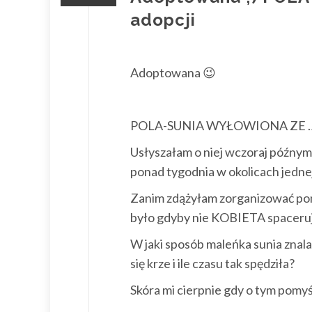
adopcji
Adoptowana 😉
POLA-SUNIA WYŁOWIONA ZE …
Usłyszałam o niej wczoraj późnym
ponad tygodnia w okolicach jednej
Zanim zdążyłam zorganizować pom
było gdyby nie KOBIETA spaceruj
W jaki sposób maleńka sunia znala
się krze i ile czasu tak spędziła?
Skóra mi cierpnie gdy o tym pomyś