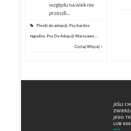
względu na wiek nie
przeszli...
Pieski do adopcji
,
Psy bardzo
łagodne
,
Psy Do Adopcji Warszawa
...
Czytaj Więcej
JEŚLI 
ZWIERZ
JEGO T
LUB 606