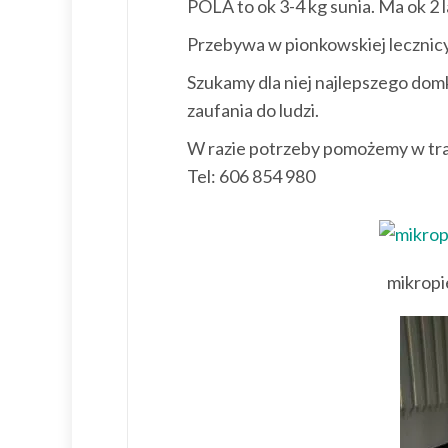
POLA to ok 3-4 kg sunia. Ma ok 2 l
Przebywa w pionkowskiej lecznicy
Szukamy dla niej najlepszego domk
zaufania do ludzi.
W razie potrzeby pomożemy w tra
Tel: 606 854 980
mikropi