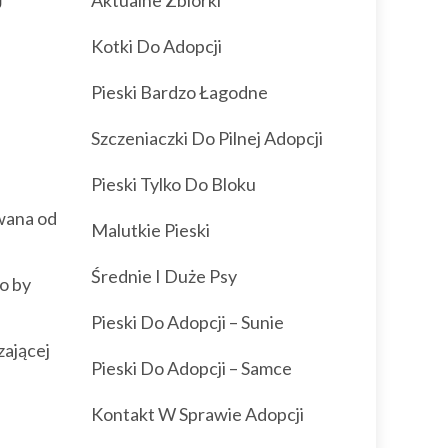
Aktualne Zbiórki
Kotki Do Adopcji
Pieski Bardzo Łagodne
Szczeniaczki Do Pilnej Adopcji
Pieski Tylko Do Bloku
wana od
Malutkie Pieski
Średnie I Duże Psy
o by
Pieski Do Adopcji – Sunie
zającej
Pieski Do Adopcji – Samce
Kontakt W Sprawie Adopcji