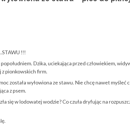
STAWU !!!
 popołudniem. Dzika, uciekająca przed człowiekiem, widy
 z pionkowskich firm.
oc została wyłowiona ze stawu. Nie chcę nawet myśleć c
ąca z psem.
zła się w lodowatej wodzie? Co czuła dryfując na rozpuszc
lę.