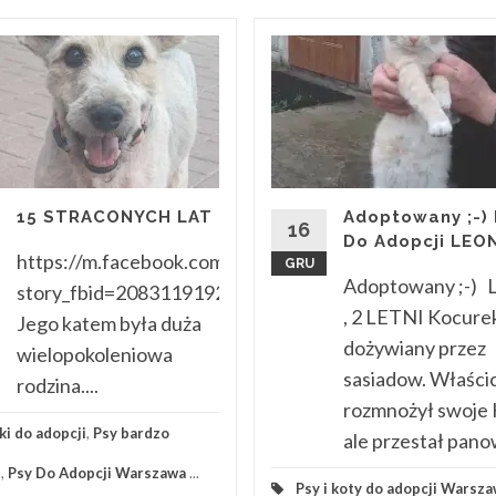
15 STRACONYCH LAT
Adoptowany ;-) 
16
Do Adopcji LEO
https://m.facebook.com/story.php?
GRU
Adoptowany ;-)
story_fbid=2083119192035169&id=10001011325338
, 2 LETNI Kocure
Jego katem była duża
dożywiany przez
wielopokoleniowa
sasiadow. Właścic
rodzina....
rozmnożył swoje 
ki do adopcji
,
Psy bardzo
ale przestał panow
e
,
Psy Do Adopcji Warszawa
...
Psy i koty do adopcji Warsz