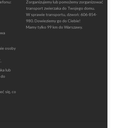
lefonu:
Zorganizujemy lub pomożemy zorganizować
transport zwierzaka do Twojego domu.
W sprawie transportu, dzwoń: 606-854-
980. Dowieziemy go do Ciebie!
Mamy tylko 99 km do Warszawy.
owa
nie osoby
.
ka lub
 do
eć się, co