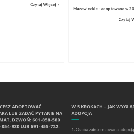
Czytaj Więcej
Mazowieckie - adoptowane w 2
Czytaj 
CHCESZ ADOPTOWAĆ
W 5 KROKACH – JAK WYGLĄ
AKA LUB ZADAĆ PYTANIE NA
ADOPCJA
EMAT, DZWOŃ: 601-858-580
-854-980 LUB 691-455-722.
1. Osoba zainteresowana adopcją