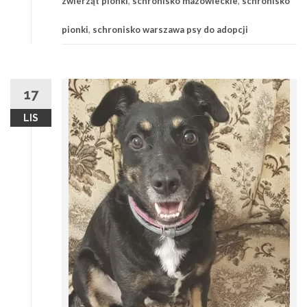
zwierząt pionki
,
schronisko mazowieckie
,
schronisko
pionki
,
schronisko warszawa psy do adopcji
17
LIS