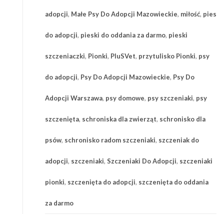
adopcji
,
Małe Psy Do Adopcji Mazowieckie
,
miłość
,
pies
do adopcji
,
pieski do oddania za darmo
,
pieski
szczeniaczki
,
Pionki
,
PluSVet
,
przytulisko Pionki
,
psy
do adopcji
,
Psy Do Adopcji Mazowieckie
,
Psy Do
Adopcji Warszawa
,
psy domowe
,
psy szczeniaki
,
psy
szczenięta
,
schroniska dla zwierząt
,
schronisko dla
psów
,
schronisko radom szczeniaki
,
szczeniak do
adopcji
,
szczeniaki
,
Szczeniaki Do Adopcji
,
szczeniaki
pionki
,
szczenięta do adopcji
,
szczenięta do oddania
za darmo