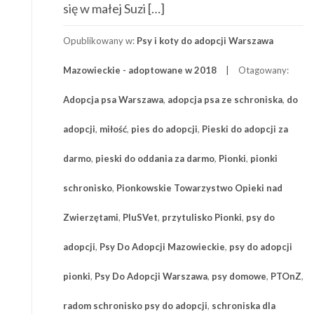
się w małej Suzi […]
Opublikowany w:
Psy i koty do adopcji Warszawa
Mazowieckie - adoptowane w 2018
Otagowany:
Adopcja psa Warszawa
,
adopcja psa ze schroniska
,
do
adopcji
,
miłość
,
pies do adopcji
,
Pieski do adopcji za
darmo
,
pieski do oddania za darmo
,
Pionki
,
pionki
schronisko
,
Pionkowskie Towarzystwo Opieki nad
Zwierzętami
,
PluSVet
,
przytulisko Pionki
,
psy do
adopcji
,
Psy Do Adopcji Mazowieckie
,
psy do adopcji
pionki
,
Psy Do Adopcji Warszawa
,
psy domowe
,
PTOnZ
,
radom schronisko psy do adopcji
,
schroniska dla