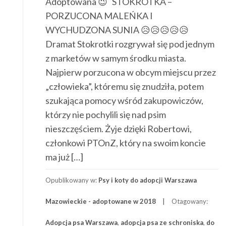
Adoptowana 😉 STOKROTKA –
PORZUCONA MALEŃKA I
WYCHUDZONA SUNIA 😥😥😥😥😥
Dramat Stokrotki rozgrywał się pod jednym
z marketów w samym środku miasta.
Najpierw porzucona w obcym miejscu przez
„człowieka”, któremu się znudziła, potem
szukająca pomocy wśród zakupowiczów,
którzy nie pochylili się nad psim
nieszczęściem. Żyje dzięki Robertowi,
członkowi PTOnZ, który na swoim koncie
ma już […]
Opublikowany w:
Psy i koty do adopcji Warszawa
Mazowieckie - adoptowane w 2018
Otagowany:
Adopcja psa Warszawa
,
adopcja psa ze schroniska
,
do