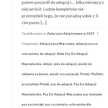
potem poszedł do adopcji i…. kilka miesięcy z
niej wrócił. Ludzie kompletnie nie
przemyśleli tego, że nie poradzą sobie z 3-
cim psem, […]
Opublikowany w:
Zwierzęta Adoptowane w 2019
Otagowany:
Adopcja psa Warszawa
,
adopcja psa ze
schroniska
,
do adopcji
,
Małe Psy Do Adopcji
Mazowieckie
,
miłość
,
pies do adopcji
,
pieski do
oddania za darmo
,
pieski szczeniaczki
,
Pionki
,
PluSVet
,
przytulisko Pionki
,
psy do adopcji
,
Psy Do Adopcji
Mazowieckie
,
Psy Do Adopcji Warszawa
,
psy domowe
,
psy szczeniaki
,
psy szczenięta
,
schroniska dla