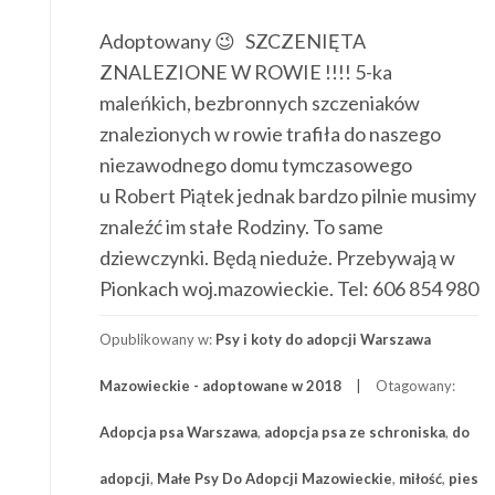
Adoptowany 😉 SZCZENIĘTA
ZNALEZIONE W ROWIE !!!! 5-ka
maleńkich, bezbronnych szczeniaków
znalezionych w rowie trafiła do naszego
niezawodnego domu tymczasowego
u Robert Piątek jednak bardzo pilnie musimy
znaleźć im stałe Rodziny. To same
dziewczynki. Będą nieduże. Przebywają w
Pionkach woj.mazowieckie. Tel: 606 854 980
Opublikowany w:
Psy i koty do adopcji Warszawa
Mazowieckie - adoptowane w 2018
Otagowany:
Adopcja psa Warszawa
,
adopcja psa ze schroniska
,
do
adopcji
,
Małe Psy Do Adopcji Mazowieckie
,
miłość
,
pies