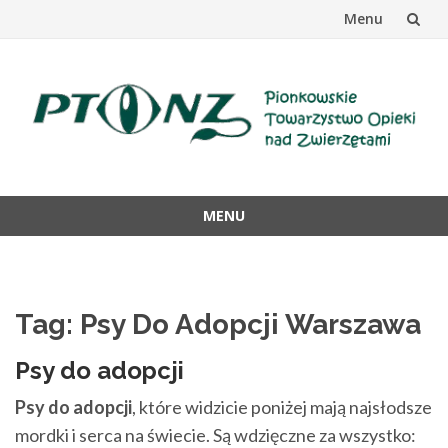
Menu
Przejdź
do
treści
MENU
Przejdź
do
treści
Tag: Psy Do Adopcji Warszawa
Psy do adopcji
Psy do adopcji
, które widzicie poniżej mają najsłodsze
mordki i serca na świecie. Są wdzięczne za wszystko: