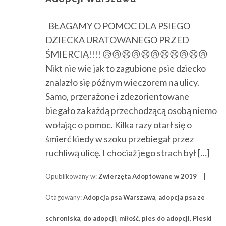
BŁAGAMY O POMOC DLA PSIEGO
DZIECKA URATOWANEGO PRZED
ŚMIERCIĄ!!!! 😥😢😢😢😢😢😢😢😢😢😢
Nikt nie wie jak to zagubione psie dziecko
znalazło się późnym wieczorem na ulicy.
Samo, przerażone i zdezorientowane
biegało za każdą przechodzącą osobą niemo
wołając o pomoc. Kilka razy otarł się o
śmierć kiedy w szoku przebiegał przez
ruchliwą ulicę. I chociaż jego strach był […]
Opublikowany w:
Zwierzęta Adoptowane w 2019
Otagowany:
Adopcja psa Warszawa
,
adopcja psa ze
schroniska
,
do adopcji
,
miłość
,
pies do adopcji
,
Pieski