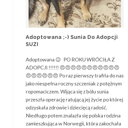
Adoptowana ;-) Sunia Do Adopcji
SUZI
Adoptowana 😉 PO ROKU WRÓCIŁA Z
ADOPCJI !!!!!! 😠😠😠😠😠😠😠😠😠😠😠
😠😠😠😠😠😠 Po raz pierwszy trafiła do nas
jako niespełna roczny szczeniak z potężnym
ropomaciczem. Wijąca się z bólu sunia
przeszła operację ratującą jej życie po której
odzyskała zdrowie i dziecięcą radość.
Niedługo potem znalazła się polska rodzina
zamieszkująca w Norwegii, która zakochała