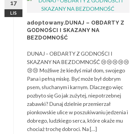
17
LIS
adoptowany.DUNAJ – OBDARTY Z
GODNOŚCI I SKAZANY NA
BEZDOMNOŚĆ
DUNAJ – OBDARTY Z GODNOŚCI I
SKAZANY NA BEZDOMNOŚĆ 😢😢😢😢😢
😢😢 Możliwe że kiedyś miał dom, swojego
Pana i pełną miskę. Być może był dobrym
psem, słuchanym i karnym. Dlaczego więc
pozbyto się Go jak zużytej, niepotrzebnej
zabawki? Dunaj dzielnie przemierzał
pionkowskie ulice w poszukiwaniu jedzenia i
dobrego, ludzkiego serca, które okaże mu
chociaż trochę dobroci. Na […]