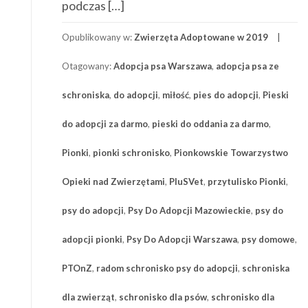
podczas […]
Opublikowany w:
Zwierzęta Adoptowane w 2019
Otagowany:
Adopcja psa Warszawa
,
adopcja psa ze
schroniska
,
do adopcji
,
miłość
,
pies do adopcji
,
Pieski
do adopcji za darmo
,
pieski do oddania za darmo
,
Pionki
,
pionki schronisko
,
Pionkowskie Towarzystwo
Opieki nad Zwierzętami
,
PluSVet
,
przytulisko Pionki
,
psy do adopcji
,
Psy Do Adopcji Mazowieckie
,
psy do
adopcji pionki
,
Psy Do Adopcji Warszawa
,
psy domowe
,
PTOnZ
,
radom schronisko psy do adopcji
,
schroniska
dla zwierząt
,
schronisko dla psów
,
schronisko dla