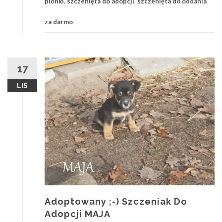
pionki
,
szczenięta do adopcji
,
szczenięta do oddania
za darmo
17
LIS
Adoptowany ;-) Szczeniak Do
Adopcji MAJA