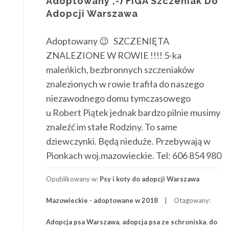
Adoptowany ;-) FIGA Szczeniak Do
Adopcji Warszawa
Adoptowany 😉 SZCZENIĘTA
ZNALEZIONE W ROWIE !!!! 5-ka
maleńkich, bezbronnych szczeniaków
znalezionych w rowie trafiła do naszego
niezawodnego domu tymczasowego
u Robert Piątek jednak bardzo pilnie musimy
znaleźć im stałe Rodziny. To same
dziewczynki. Będą nieduże. Przebywają w
Pionkach woj.mazowieckie. Tel: 606 854 980
Opublikowany w:
Psy i koty do adopcji Warszawa
Mazowieckie - adoptowane w 2018
Otagowany:
Adopcja psa Warszawa
,
adopcja psa ze schroniska
,
do