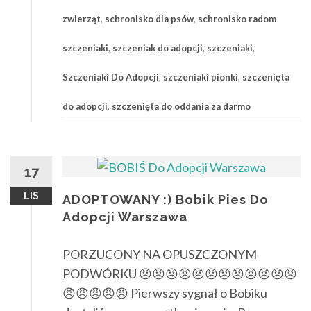
zwierząt
,
schronisko dla psów
,
schronisko radom
szczeniaki
,
szczeniak do adopcji
,
szczeniaki
,
Szczeniaki Do Adopcji
,
szczeniaki pionki
,
szczenięta
do adopcji
,
szczenięta do oddania za darmo
17
LIS
ADOPTOWANY :) Bobik Pies Do
Adopcji Warszawa
PORZUCONY NA OPUSZCZONYM
PODWÓRKU 😠😠😠😠😠😠😠😠😠😠😠😠
😠😠😠😠😠 Pierwszy sygnał o Bobiku