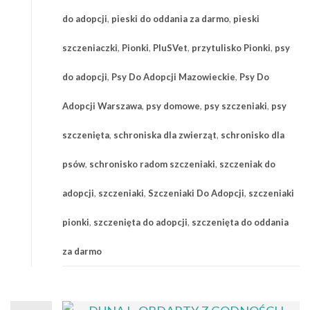
do adopcji
,
pieski do oddania za darmo
,
pieski
szczeniaczki
,
Pionki
,
PluSVet
,
przytulisko Pionki
,
psy
do adopcji
,
Psy Do Adopcji Mazowieckie
,
Psy Do
Adopcji Warszawa
,
psy domowe
,
psy szczeniaki
,
psy
szczenięta
,
schroniska dla zwierząt
,
schronisko dla
psów
,
schronisko radom szczeniaki
,
szczeniak do
adopcji
,
szczeniaki
,
Szczeniaki Do Adopcji
,
szczeniaki
pionki
,
szczenięta do adopcji
,
szczenięta do oddania
za darmo