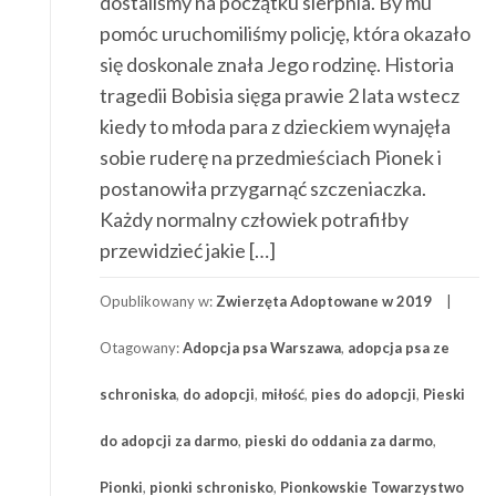
dostaliśmy na początku sierpnia. By mu
pomóc uruchomiliśmy policję, która okazało
się doskonale znała Jego rodzinę. Historia
tragedii Bobisia sięga prawie 2 lata wstecz
kiedy to młoda para z dzieckiem wynajęła
sobie ruderę na przedmieściach Pionek i
postanowiła przygarnąć szczeniaczka.
Każdy normalny człowiek potrafiłby
przewidzieć jakie […]
Opublikowany w:
Zwierzęta Adoptowane w 2019
Otagowany:
Adopcja psa Warszawa
,
adopcja psa ze
schroniska
,
do adopcji
,
miłość
,
pies do adopcji
,
Pieski
do adopcji za darmo
,
pieski do oddania za darmo
,
Pionki
,
pionki schronisko
,
Pionkowskie Towarzystwo