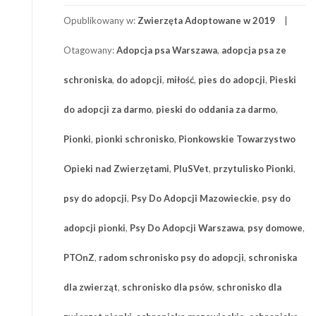
Opublikowany w:
Zwierzęta Adoptowane w 2019
Otagowany:
Adopcja psa Warszawa
,
adopcja psa ze
schroniska
,
do adopcji
,
miłość
,
pies do adopcji
,
Pieski
do adopcji za darmo
,
pieski do oddania za darmo
,
Pionki
,
pionki schronisko
,
Pionkowskie Towarzystwo
Opieki nad Zwierzętami
,
PluSVet
,
przytulisko Pionki
,
psy do adopcji
,
Psy Do Adopcji Mazowieckie
,
psy do
adopcji pionki
,
Psy Do Adopcji Warszawa
,
psy domowe
,
PTOnZ
,
radom schronisko psy do adopcji
,
schroniska
dla zwierząt
,
schronisko dla psów
,
schronisko dla