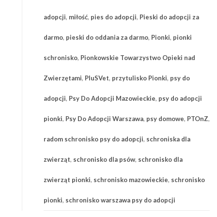
adopcji
,
miłość
,
pies do adopcji
,
Pieski do adopcji za
darmo
,
pieski do oddania za darmo
,
Pionki
,
pionki
schronisko
,
Pionkowskie Towarzystwo Opieki nad
Zwierzętami
,
PluSVet
,
przytulisko Pionki
,
psy do
adopcji
,
Psy Do Adopcji Mazowieckie
,
psy do adopcji
pionki
,
Psy Do Adopcji Warszawa
,
psy domowe
,
PTOnZ
,
radom schronisko psy do adopcji
,
schroniska dla
zwierząt
,
schronisko dla psów
,
schronisko dla
zwierząt pionki
,
schronisko mazowieckie
,
schronisko
pionki
,
schronisko warszawa psy do adopcji