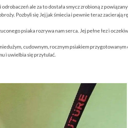
ń i odrobaczeń ale za to dostała smycz zrobioną z powiązan
roży. Pozbyli się Jej jak śmiecia i pewnie teraz zacierają r
zuconego psiaka rozrywa nam serca. Jej pełne łez i oczeki
st niedużym, cudownym, rocznym psiakiem przygotowanym
 i uwielbia się przytulać.