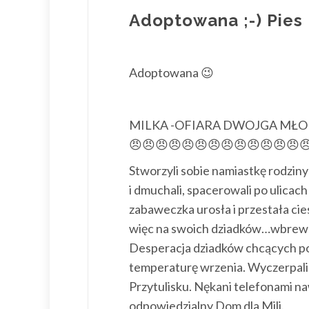
Adoptowana ;-) Pies
Adoptowana 😉
MILKA -OFIARA DWOJGA MŁO
😠
😠
😠
😠
😠
😠
😠
😠
😠
😠
😠
😠
😠

Stworzyli sobie namiastkę rodziny
i dmuchali, spacerowali po ulica
zabaweczka urosła i przestała cie
więc na swoich dziadków…wbrew i
Desperacja dziadków chcących po
temperaturę wrzenia. Wyczerpali 
Przytulisku. Nękani telefonami na
odpowiedzialny Dom dla Mili.