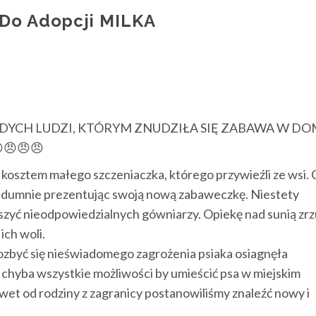
 Do Adopcji MILKA
DYCH LUDZI, KTÓRYM ZNUDZIŁA SIĘ ZABAWA W DO

😠
😠
😠
 kosztem małego szczeniaczka, którego przywieźli ze wsi. 
ch dumnie prezentując swoją nową zabaweczkę. Niestety
szyć nieodpowiedzialnych gówniarzy. Opiekę nad sunią zrzu
ch woli.
zbyć się nieświadomego zagrożenia psiak
a osiagnęła
chyba wszystkie możliwości by umieścić psa w miejskim
wet od rodziny z zagranicy postanowiliśmy znaleźć nowy i