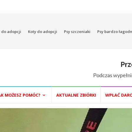
 do adopcji
Koty do adopcji
Psy szczeniaki
Psy bardzo łagod
Prz
Podczas wypełni
AK MOŻESZ POMÓC?
AKTUALNE ZBIÓRKI
WPŁAĆ DAR