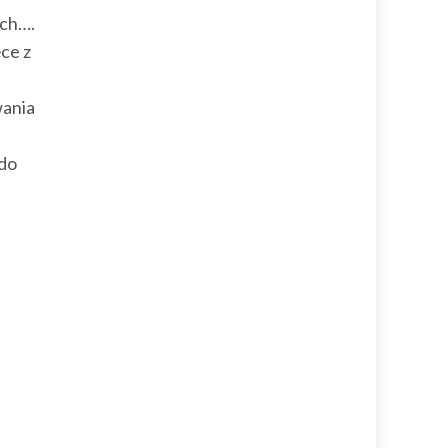
ych….
ęce z
wania
 do