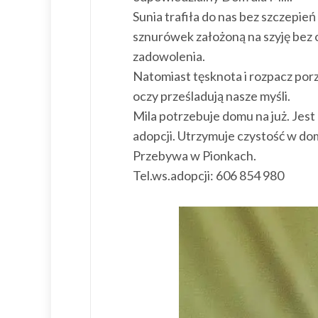
Sunia trafiła do nas bez szczepie
sznurówek założoną na szyję bez ob
zadowolenia.
Natomiast tęsknota i rozpacz por
oczy prześladują nasze myśli.
Mila potrzebuje domu na już. Je
adopcji. Utrzymuje czystość w domu
Przebywa w Pionkach.
Tel.ws.adopcji: 606 854 980