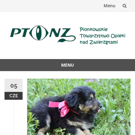
Menu
Przejdź
do
treści
MENU
Przejdź
do
05
treści
CZE