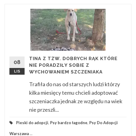
TINA Z TZW. DOBRYCH RĄK KTÓRE
08
NIE PORADZIŁY SOBIE Z
LIS
WYCHOWANIEM SZCZENIAKA
Trafiła do nas od starszych ludzi którzy
kilka miesięcy temu chcieli adoptować
szczeniaczka jednak ze względu na wiek
nie przeszli...
Pieski do adopcji
,
Psy bardzo łagodne
,
Psy Do Adopcji
Warszawa
...