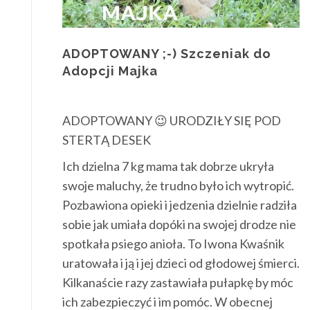
ADOPTOWANY ;-) Szczeniak do
Adopcji Majka
ADOPTOWANY 😉 URODZIŁY SIĘ POD
STERTĄ DESEK
Ich dzielna 7 kg mama tak dobrze ukryła
swoje maluchy, że trudno było ich wytropić.
Pozbawiona opieki i jedzenia dzielnie radziła
sobie jak umiała dopóki na swojej drodze nie
spotkała psiego anioła. To Iwona Kwaśnik
uratowała i ją i jej dzieci od głodowej śmierci.
Kilkanaście razy zastawiała pułapkę by móc
ich zabezpieczyć i im pomóc. W obecnej