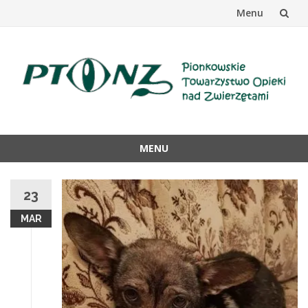
Menu
Przejdź
do
treści
MENU
Przejdź
do
23
treści
MAR