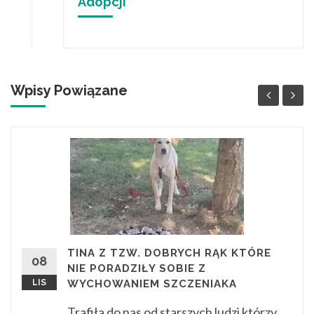
Adopcji
Wpisy Powiązane
TINA Z TZW. DOBRYCH RĄK KTÓRE
08
NIE PORADZIŁY SOBIE Z
LIS
WYCHOWANIEM SZCZENIAKA
Trafiła do nas od starszych ludzi którzy