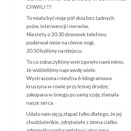
CHWILI !!!
To miało być moje pół dnia bez żadnych
psów, interwencji i nerwów.
Niestety o 20.30 dzwonek telefonu
poderwał mnie na równe nogi.
20.50 byliśmy na miejscu.
To co zobaczyliśmy wstrząsnęło nami mimo,
że widzieliśmy naprawdę wiele.
Wystraszona i nieufna 6-kilogramowa
kruszyna w rowie przy leśnej drodze,
zakopana w śniegu po samą szyję złamała
nasze serca.
Udało nam się ją złapać tylko dlatego, że jej
chudziuteńkie, zdrętwiałe z zimna ciałko
odmówiło posłuszeństwa i otoczona