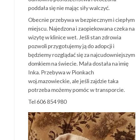
poddała się nie mając siły walczyć.
Obecnie przebywa w bezpiecznym i ciepłym
miejscu. Najedzona i zaopiekowana czeka na
wizytę w klinice wet. Jeśli stan zdrowia
pozwoli przygotujemy ją do adopcji i
będziemy rozglądać się za najcudowniejszym
domkiem na świecie. Mała dostała na imię
Inka. Przebywa w Pionkach
woj.mazowieckie, ale jeśli zajdzie taka
potrzeba możemy pomóc w transporcie.
Tel 606 854 980