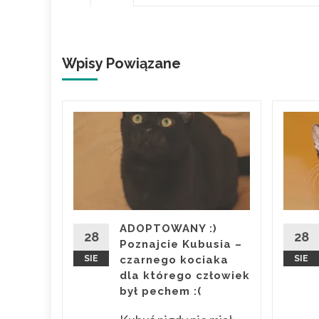
Wpisy Powiązane
)
IĄTKO
ZUKA
ł pod
ADOPTOWANY :)
28
28
ł około
Poznajcie Kubusia –
ątek
SIE
czarnego kociaka
SIE
dla którego człowiek
był pechem :(
ośród