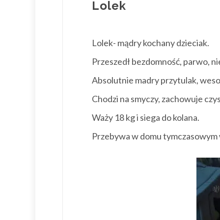
Lolek
Lolek- mądry kochany dzieciak.
Przeszedł bezdomność, parwo, ni
Absolutnie madry przytulak, wesoł
Chodzi na smyczy, zachowuje czys
Waży 18 kg i siega do kolana.
Przebywa w domu tymczasowym 