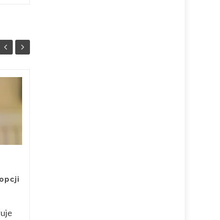
ADOPTOWANY :)
28
28
Antoś – całe swoje
SIE
dotychczasowe życie
SIE
walczył o być albo
nie być
Antoś całe swoje
dotychczasowe życie,
opcji
mimo że tak krótkie
musiał walczyć o być
albo nie być. Pośród
uje