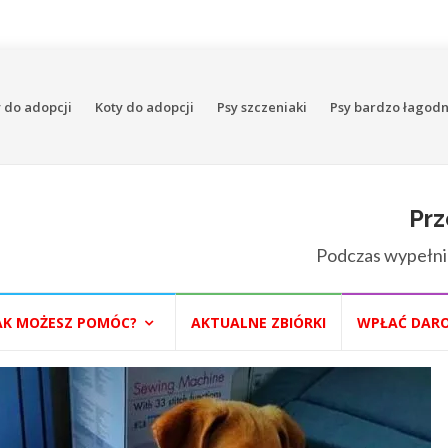
 do adopcji
Koty do adopcji
Psy szczeniaki
Psy bardzo łagod
Prz
Podczas wypełni
AK MOŻESZ POMÓC?
AKTUALNE ZBIÓRKI
WPŁAĆ DAR