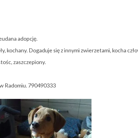
eudana adopcję.
y, kochany. Dogaduje się z innymi zwierzetami, kocha czł
tośc, zaszczepiony.
w Radomiu. 790490333