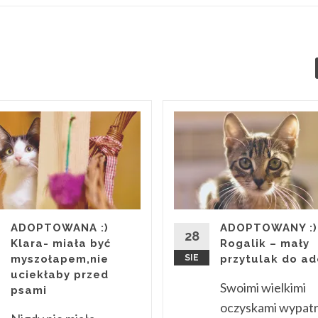
ADOPTOWANA :)
ADOPTOWANY :)
28
Klara- miała być
Rogalik – mały
myszołapem,nie
SIE
przytulak do ad
uciekłaby przed
Swoimi wielkimi
psami
oczyskami wypatr