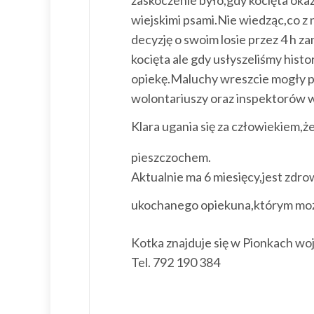
zaskoczenie było,gdy kocięta okaz
wiejskimi psami.Nie wiedząc,co z
decyzję o swoim losie przez 4 h 
kocięta ale gdy usłyszeliśmy histo
opiekę.Maluchy wreszcie mogły p
wolontariuszy oraz inspektorów w
Klara ugania się za człowiekiem,że
pieszczochem.
Aktualnie ma 6 miesięcy,jest zdrow
ukochanego opiekuna,którym może
Kotka znajduje się w Pionkach woj
Tel. 792 190 384