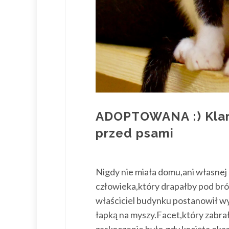
ADOPTOWANA :) Klara
przed psami
Nigdy nie miała domu,ani własnej
człowieka,który drapałby pod bród
właściciel budynku postanowił wyp
łapką na myszy.Facet,który zabrał