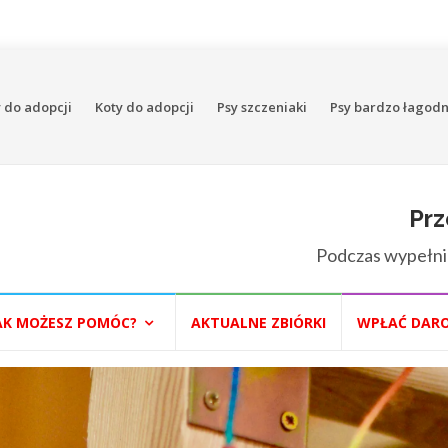
 do adopcji
Koty do adopcji
Psy szczeniaki
Psy bardzo łagod
Prz
Podczas wypełni
AK MOŻESZ POMÓC?
AKTUALNE ZBIÓRKI
WPŁAĆ DAR