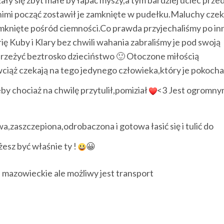
ały się zbyt małe by
łapać myszy,a tym bardziej uciec prze
 nimi począć zostawił je zamknięte w pudełku.Maluchy czek
zamknięte pośród ciemności.Co prawda przyjechaliśmy po in
rię Kuby i Klary bez chwili wahania zabraliśmy je pod swoją
rzeżyć beztrosko dzieciństwo
🙂
Otoczone miłością
ciąż czekają na tego jedynego człowieka,który je pokocha
by chociaż na chwilę przytulił,pomiział
<3
Jest ogromny
a,zaszczepiona,odrobaczona i gotowa łasić się i tulić do
sz być właśnie ty !
😀
 mazowieckie ale możliwy jest transport