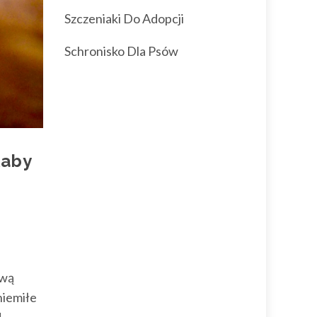
Szczeniaki Do Adopcji
Schronisko Dla Psów
łaby
ywą
niemiłe