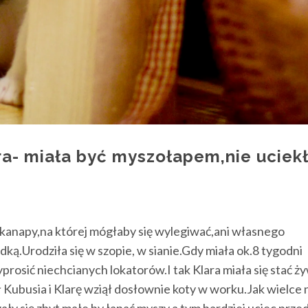
- miała być myszołapem,nie uciek
 kanapy,na której mógłaby się wylegiwać,ani własnego
ką.Urodziła się w szopie, w sianie.Gdy miała ok.8 tygodni
rosić niechcianych lokatorów.I tak Klara miała się stać ż
 Kubusia i Klarę wziął dosłownie koty w worku.Jak wielce 