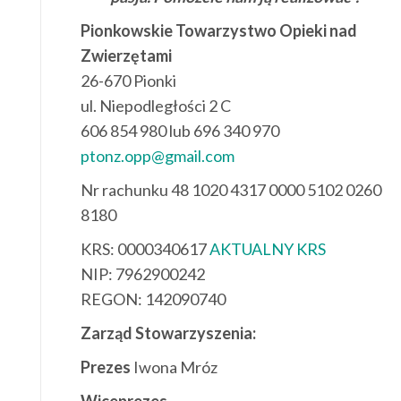
Pionkowskie Towarzystwo Opieki nad
Zwierzętami
26-670 Pionki
ul. Niepodległości 2 C
606 854 980 lub 696 340 970
ptonz.opp@gmail.com
Nr rachunku 48 1020 4317 0000 5102 0260
8180
KRS: 0000340617
AKTUALNY KRS
NIP: 7962900242
REGON: 142090740
Zarząd Stowarzyszenia:
Prezes
Iwona Mróz
Wiceprezes