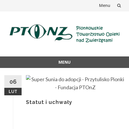
Menu
Przejdź
do
treści
MENU
Przejdź
do
06
treści
LUT
Statut i uchwały