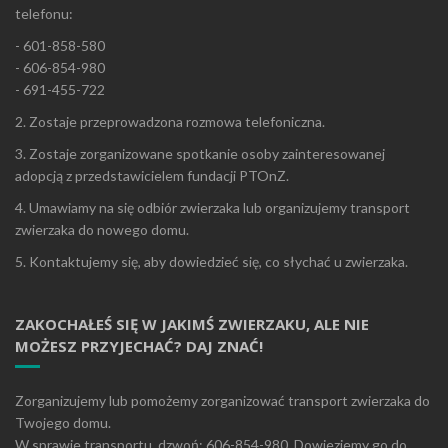
telefonu:
- 601-858-580
- 606-854-980
- 691-455-722
2. Zostaje przeprowadzona rozmowa telefoniczna.
3. Zostaje zorganizowane spotkanie osoby zainteresowanej
adopcją z przedstawicielem fundacji PTOnZ.
4. Umawiamy na się odbiór zwierzaka lub organizujemy transport
zwierzaka do nowego domu.
5. Kontaktujemy się, aby dowiedzieć się, co słychać u zwierzaka.
ZAKOCHAŁEŚ SIĘ W JAKIMŚ ZWIERZAKU, ALE NIE
MOŻESZ PRZYJECHAĆ? DAJ ZNAĆ!
Zorganizujemy lub pomożemy zorganizować transport zwierzaka do
Twojego domu.
W sprawie transportu, dzwoń: 606-854-980. Dowieziemy go do