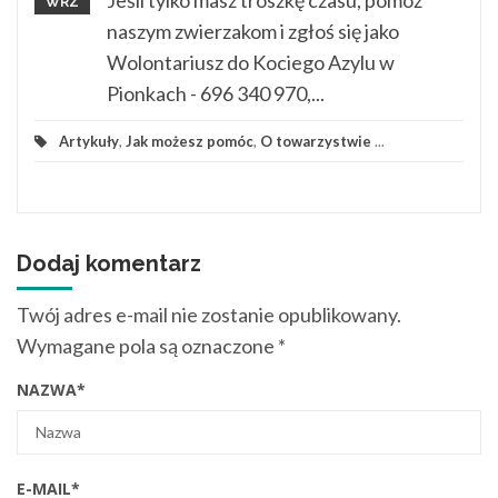
WRZ
naszym zwierzakom i zgłoś się jako
Wolontariusz do Kociego Azylu w
Pionkach - 696 340 970,...
Artykuły
,
Jak możesz pomóc
,
O towarzystwie
...
Dodaj komentarz
Twój adres e-mail nie zostanie opublikowany.
Wymagane pola są oznaczone
*
NAZWA
*
E-MAIL
*