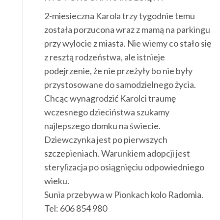
2-miesieczna Karola trzy tygodnie temu
została porzucona wraz z mamą na parkingu
przy wylocie z miasta. Nie wiemy co stało się
z resztą rodzeństwa, ale istnieje
podejrzenie, że nie przeżyły bo nie były
przystosowane do samodzielnego życia.
Chcąc wynagrodzić Karolci traumę
wczesnego dzieciństwa szukamy
najlepszego domku na świecie.
Dziewczynka jest po pierwszych
szczepieniach. Warunkiem adopcji jest
sterylizacja po osiągnięciu odpowiedniego
wieku.
Sunia
przebywa w Pionkach kolo Radomia.
Tel: 606 854 980