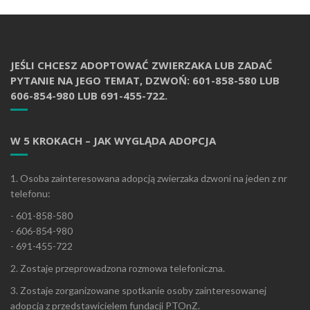
JEŚLI CHCESZ ADOPTOWAĆ ZWIERZAKA LUB ZADAĆ
PYTANIE NA JEGO TEMAT, DZWOŃ: 601-858-580 LUB
606-854-980 LUB 691-455-722.
W 5 KROKACH – JAK WYGLĄDA ADOPCJA
1. Osoba zainteresowana adopcją zwierzaka dzwoni na jeden z nr
telefonu:
- 601-858-580
- 606-854-980
- 691-455-722
2. Zostaje przeprowadzona rozmowa telefoniczna.
3. Zostaje zorganizowane spotkanie osoby zainteresowanej
adopcją z przedstawicielem fundacji PTOnZ.