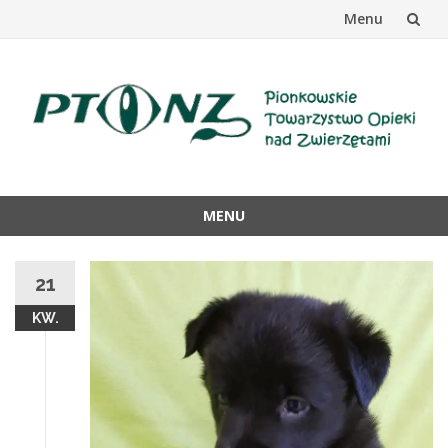
Menu
Przejdź
do
treści
MENU
Przejdź
do
21
treści
KW.