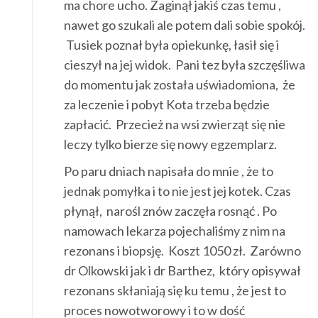
ma chore ucho. Zaginął jakiś czas temu ,
nawet go szukali ale potem dali sobie spokój.
Tusiek poznał była opiekunkę, łasił się i
cieszył na jej widok. Pani tez była szczęśliwa
do momentu jak została uświadomiona, że
za leczenie i pobyt Kota trzeba będzie
zapłacić. Przecież na wsi zwierząt się nie
leczy tylko bierze się nowy egzemplarz.
Po paru dniach napisała do mnie , że to
jednak pomyłka i to nie jest jej kotek. Czas
płynął, narośl znów zaczęła rosnąć . Po
namowach lekarza pojechaliśmy z nim na
rezonans i biopsję. Koszt 1050 zł. Zarówno
dr Olkowski jak i dr Barthez, który opisywał
rezonans skłaniają się ku temu , że jest to
proces nowotworowy i to w dość