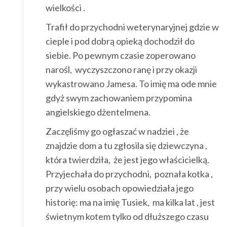
wielkości .
Trafił do przychodni weterynaryjnej gdzie w
cieple i pod dobrą opieką dochodził do
siebie. Po pewnym czasie zoperowano
narośl, wyczyszczono ranę i przy okazji
wykastrowano Jamesa. To imię ma ode mnie
gdyż swym zachowaniem przypomina
angielskiego dżentelmena.
Zaczęliśmy go ogłaszać w nadziei , że
znajdzie dom a tu zgłosila się dziewczyna ,
która twierdziła, że jest jego właścicielką.
Przyjechała do przychodni, poznała kotka ,
przy wielu osobach opowiedziała jego
historię: ma na imię Tusiek, ma kilka lat , jest
świetnym kotem tylko od dłuższego czasu