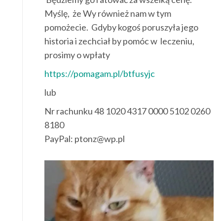
Myślę, że Wy również nam w tym
pomożecie. Gdyby kogoś poruszyła jego
historia i zechciał by pomóc w leczeniu,
prosimy o wpłaty
https://pomagam.pl/btfusyjc
lub
Nr rachunku 48 1020 4317 0000 5102 0260
8180
PayPal: ptonz@wp.pl