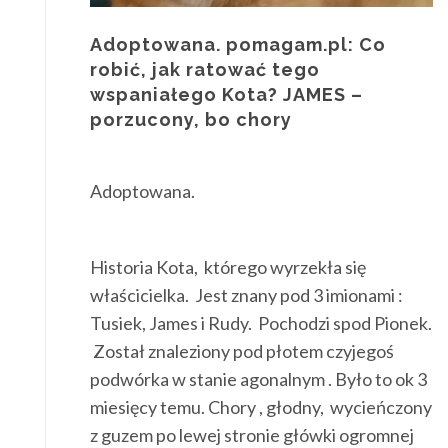
Adoptowana. pomagam.pl: Co
robić, jak ratować tego
wspaniałego Kota? JAMES –
porzucony, bo chory
Adoptowana.
Historia Kota, którego wyrzekła się
właścicielka. Jest znany pod 3 imionami :
Tusiek, James i Rudy. Pochodzi spod Pionek.
Został znaleziony pod płotem czyjegoś
podwórka w stanie agonalnym . Było to ok 3
miesięcy temu. Chory , głodny, wycieńczony
z guzem po lewej stronie główki ogromnej