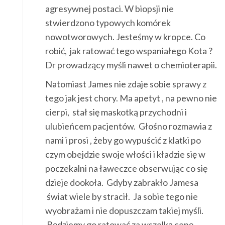
agresywnej postaci. W biopsji nie
stwierdzono typowych komórek
nowotworowych. Jesteśmy w kropce. Co
robić, jak ratować tego wspaniałego Kota ?
Dr prowadzący myśli nawet o chemioterapii.
Natomiast James nie zdaje sobie sprawy z
tego jak jest chory. Ma apetyt , na pewno nie
cierpi, stał się maskotką przychodni i
ulubieńcem pacjentów. Głośno rozmawia z
nami i prosi , żeby go wypuścić z klatki po
czym obejdzie swoje włości i kładzie się w
poczekalni na ławeczce obserwując co się
dzieje dookoła. Gdyby zabrakło Jamesa
świat wiele by stracił. Ja sobie tego nie
wyobrażam i nie dopuszczam takiej myśli.
Będziemy go ratować za wszelką cenę.