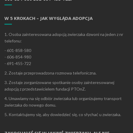
W 5 KROKACH – JAK WYGLĄDA ADOPCJA
1. Osoba zainteresowana adopcją zwierzaka dzwoni na jeden z nr
telefonu:
- 601-858-580
- 606-854-980
- 691-455-722
2. Zostaje przeprowadzona rozmowa telefoniczna.
3. Zostaje zorganizowane spotkanie osoby zainteresowanej
adopcją z przedstawicielem fundacji PTOnZ.
4. Umawiamy na się odbiór zwierzaka lub organizujemy transport
zwierzaka do nowego domu.
5. Kontaktujemy się, aby dowiedzieć się, co słychać u zwierzaka.
ZAKOCHAŁEŚ SIĘ W JAKIMŚ ZWIERZAKU, ALE NIE