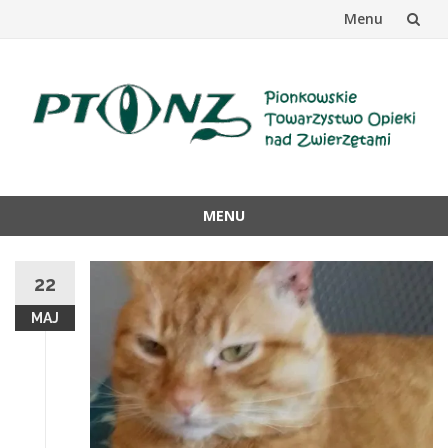
Menu
Przejdź
do
treści
MENU
Przejdź
do
22
treści
MAJ