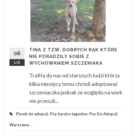
TINA Z TZW. DOBRYCH RĄK KTÓRE
08
NIE PORADZIŁY SOBIE Z
LIS
WYCHOWANIEM SZCZENIAKA
Trafiła do nas od starszych ludzi którzy
kilka miesięcy temu chcieli adoptować
szczeniaczka jednak ze względu na wiek
nie przeszli...
Pieski do adopcji
,
Psy bardzo łagodne
,
Psy Do Adopcji
Warszawa
...