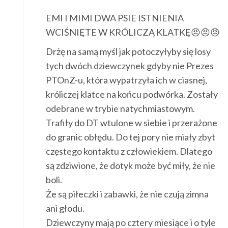
EMI I MIMI DWA PSIE ISTNIENIA
WCIŚNIĘTE W KRÓLICZĄ KLATKĘ😠😠😠
Drżę na samą myśl jak potoczyłyby się losy
tych dwóch dziewczynek gdyby nie Prezes
PTOnZ-u, która wypatrzyła ich w ciasnej,
króliczej klatce na końcu podwórka. Zostały
odebrane w trybie natychmiastowym.
Trafiły do DT wtulone w siebie i przerażone
do granic obłędu. Do tej pory nie miały zbyt
częstego kontaktu z człowiekiem. Dlatego
są zdziwione, że dotyk może być miły, że nie
boli.
Że są piłeczki i zabawki, że nie czują zimna
ani głodu.
Dziewczyny mają po cztery miesiące i o tyle