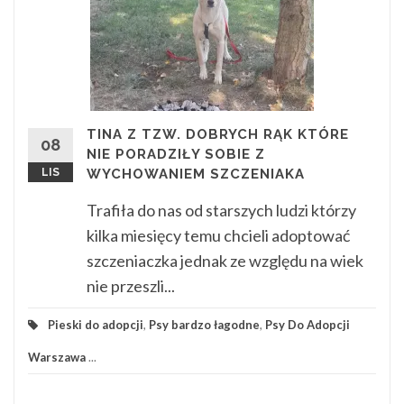
TINA Z TZW. DOBRYCH RĄK KTÓRE
08
NIE PORADZIŁY SOBIE Z
LIS
WYCHOWANIEM SZCZENIAKA
Trafiła do nas od starszych ludzi którzy
kilka miesięcy temu chcieli adoptować
szczeniaczka jednak ze względu na wiek
nie przeszli...
Pieski do adopcji
,
Psy bardzo łagodne
,
Psy Do Adopcji
Warszawa
...