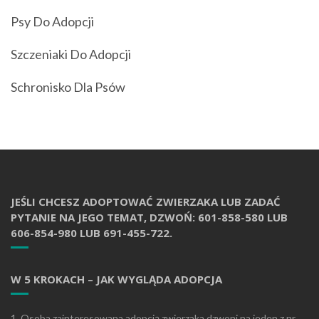
Psy Do Adopcji
Szczeniaki Do Adopcji
Schronisko Dla Psów
JEŚLI CHCESZ ADOPTOWAĆ ZWIERZAKA LUB ZADAĆ
PYTANIE NA JEGO TEMAT, DZWOŃ: 601-858-580 LUB
606-854-980 LUB 691-455-722.
W 5 KROKACH – JAK WYGLĄDA ADOPCJA
1. Osoba zainteresowana adopcją zwierzaka dzwoni na jeden z nr