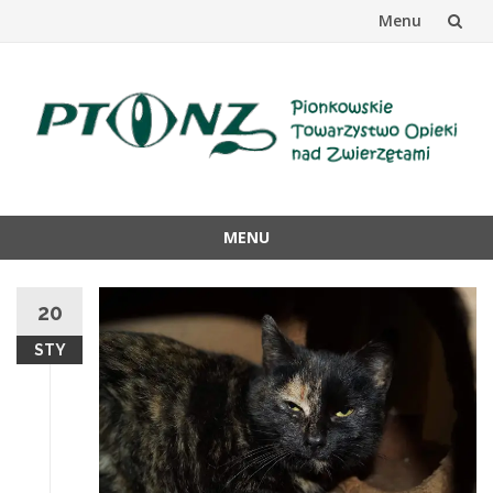
Menu
Przejdź
do
treści
MENU
Przejdź
do
20
treści
STY