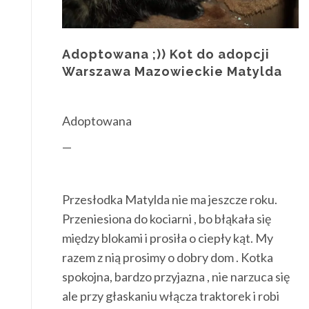
Adoptowana ;)) Kot do adopcji
Warszawa Mazowieckie Matylda
Adoptowana
—
Przesłodka Matylda nie ma jeszcze roku.
Przeniesiona do kociarni , bo błąkała się
między blokami i prosiła o ciepły kąt. My
razem z nią prosimy o dobry dom . Kotka
spokojna, bardzo przyjazna , nie narzuca się
ale przy głaskaniu włącza traktorek i robi