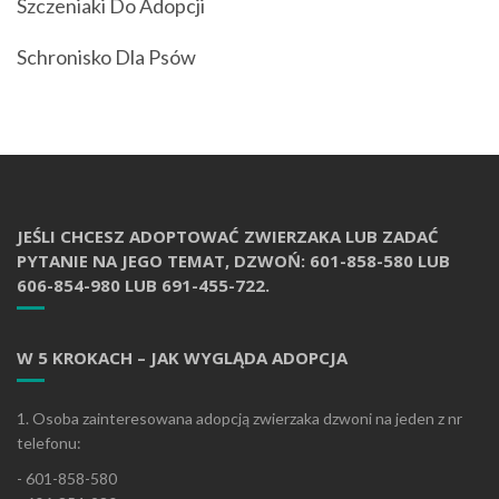
Szczeniaki Do Adopcji
Schronisko Dla Psów
JEŚLI CHCESZ ADOPTOWAĆ ZWIERZAKA LUB ZADAĆ
PYTANIE NA JEGO TEMAT, DZWOŃ: 601-858-580 LUB
606-854-980 LUB 691-455-722.
W 5 KROKACH – JAK WYGLĄDA ADOPCJA
1. Osoba zainteresowana adopcją zwierzaka dzwoni na jeden z nr
telefonu:
- 601-858-580