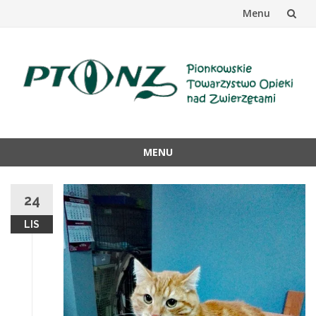
Menu
Przejdź
do
treści
MENU
Przejdź
do
24
treści
LIS