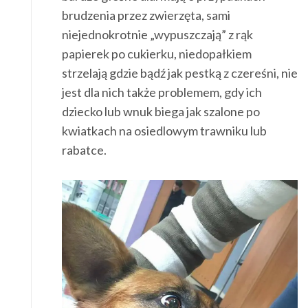
brudzenia przez zwierzęta, sami
niejednokrotnie „wypuszczają” z rąk
papierek po cukierku, niedopałkiem
strzelają gdzie bądź jak pestką z czereśni, nie
jest dla nich także problemem, gdy ich
dziecko lub wnuk biega jak szalone po
kwiatkach na osiedlowym trawniku lub
rabatce.