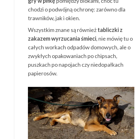
gry w piłkę
pomiędzy blokami, choć tu
chodzi o podwójną ochronę: zarówno dla
trawników, jak i okien.
Wszystkim znane są również
tabliczki z
zakazem wyrzucania śmieci
, nie mówię tu o
całych workach odpadów domowych, ale o
zwykłych opakowaniach po chipsach,
puszkach po napojach czy niedopałkach
papierosów.