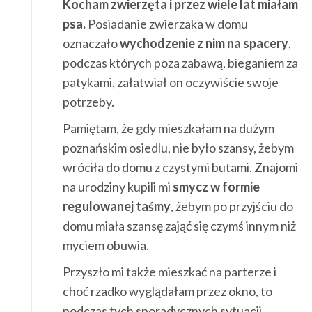
Kocham zwierzęta i przez wiele lat miałam
psa.
Posiadanie zwierzaka w domu
oznaczało
wychodzenie z nim na spacery
,
podczas których poza zabawą, bieganiem za
patykami, załatwiał on oczywiście swoje
potrzeby.
Pamiętam, że gdy mieszkałam na dużym
poznańskim osiedlu, nie było szansy, żebym
wróciła do domu z czystymi butami. Znajomi
na urodziny kupili mi
smycz w formie
regulowanej taśmy
, żebym po przyjściu do
domu miała szansę zająć się czymś innym niż
myciem obuwia.
Przyszło mi także mieszkać na parterze i
choć rzadko wyglądałam przez okno, to
podczas tych sporadycznych sytuacji