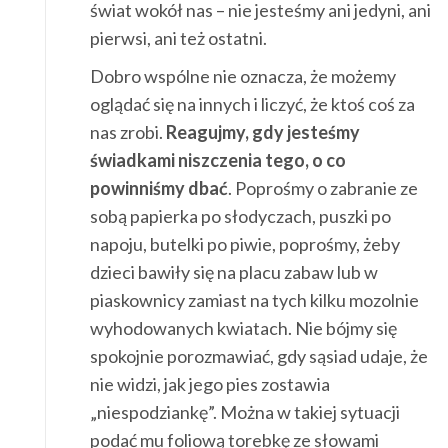
świat wokół nas – nie jesteśmy ani jedyni, ani
pierwsi, ani też ostatni.
Dobro wspólne nie oznacza, że możemy
oglądać się na innych i liczyć, że ktoś coś za
nas zrobi.
Reagujmy, gdy jesteśmy
świadkami niszczenia tego, o co
powinniśmy dbać
. Poprośmy o zabranie ze
sobą papierka po słodyczach, puszki po
napoju, butelki po piwie, poprośmy, żeby
dzieci bawiły się na placu zabaw lub w
piaskownicy zamiast na tych kilku mozolnie
wyhodowanych kwiatach. Nie bójmy się
spokojnie porozmawiać, gdy sąsiad udaje, że
nie widzi, jak jego pies zostawia
„niespodziankę”. Można w takiej sytuacji
podać mu foliową torebkę ze słowami