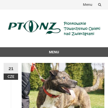
Menu
Przejdź
do
treści
MENU
Przejdź
do
21
treści
CZE