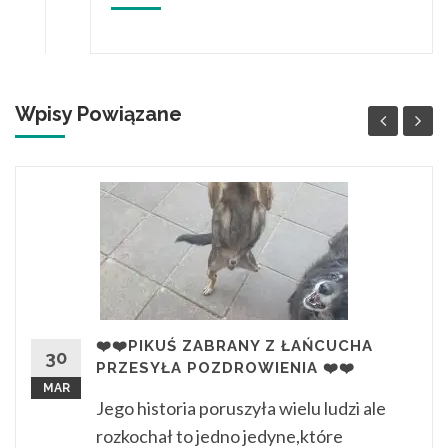
Wpisy Powiązane
❤️❤️PIKUŚ ZABRANY Z ŁAŃCUCHA
30
PRZESYŁA POZDROWIENIA ❤️❤️
MAR
Jego historia poruszyła wielu ludzi ale
rozkochał to jedno jedyne,które