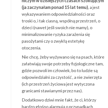
niczym w dzisiejszych czasach szokującym
(ja zaczynałam ponad 15 lat temu)
, a jest
wykazywaniem odpowiedzialności oraz
troski o, i tak ciasną, wspólną przestrzeń, o
dzieci (nawet jeśli swoich nie mamy), o
minimalizowanie ryzyka zarażenia się
pasożytami czy o zwykłą estetykę
otoczenia.
Nie chcę, żeby wyżywano się na psach, które
załatwiają swoje potrzeby fizjologiczne tam,
gdzie pozwoli im człowiek, bo to ludzie są
odpowiedzialni za czystość , a nie zwierzęta
(ich przestrzeń życiowa jest wytyczona
granicami stawianymi przez nas).
Dodatkowo dziwi mnie fakt, że ci, którzy
bardzo głośno alarmują o przypadkach