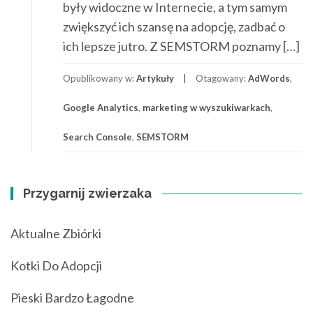
były widoczne w Internecie, a tym samym
zwiększyć ich szansę na adopcję, zadbać o
ich lepsze jutro. Z SEMSTORM poznamy […]
Opublikowany w:
Artykuły
Otagowany:
AdWords
,
Google Analytics
,
marketing w wyszukiwarkach
,
Search Console
,
SEMSTORM
Przygarnij zwierzaka
Aktualne Zbiórki
Kotki Do Adopcji
Pieski Bardzo Łagodne