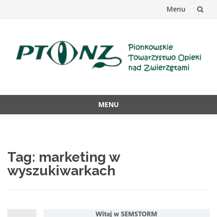
Menu
Przejdź
do
treści
MENU
Przejdź
do
treści
Tag: marketing w
wyszukiwarkach