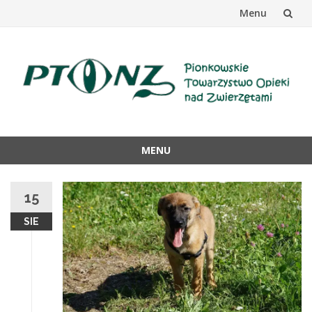
Menu
Przejdź
do
treści
MENU
Przejdź
do
15
treści
SIE