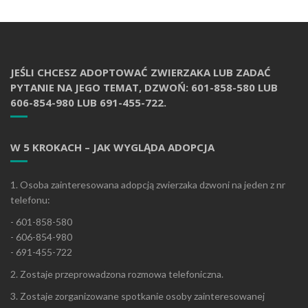
JEŚLI CHCESZ ADOPTOWAĆ ZWIERZAKA LUB ZADAĆ
PYTANIE NA JEGO TEMAT, DZWOŃ: 601-858-580 LUB
606-854-980 LUB 691-455-722.
W 5 KROKACH – JAK WYGLĄDA ADOPCJA
1. Osoba zainteresowana adopcją zwierzaka dzwoni na jeden z nr
telefonu:
- 601-858-580
- 606-854-980
- 691-455-722
2. Zostaje przeprowadzona rozmowa telefoniczna.
3. Zostaje zorganizowane spotkanie osoby zainteresowanej