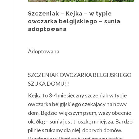
Szczeniak – Kejka – w typie
owczarka belgijskiego – sunia
adoptowana
Adoptowana
SZCZENIAK OWCZARKA BELGIJSKIEGO
SZUKA DOMU!!!
Kejka to 3-4 miesięczny szczeniak w typie
owczarka belgijskiego czekający na nowy
dom. Będzie większym psem, waży obecnie
ok. 6kg – sunia jest troszkę mniejsza. Bardzo
pilnie szukamy dla niej dobrych domów.
Przebywa w Pionkach woj.mazowieckie.