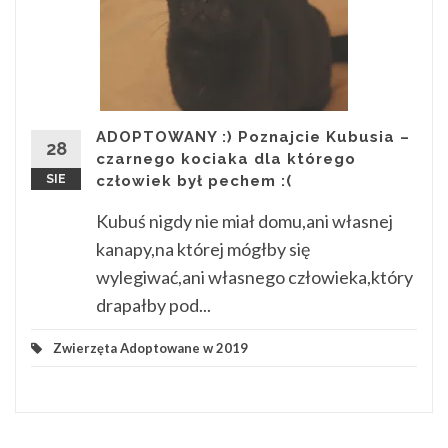
ADOPTOWANY :) Poznajcie Kubusia –
28
czarnego kociaka dla którego
SIE
człowiek był pechem :(
Kubuś nigdy nie miał domu,ani własnej
kanapy,na której mógłby się
wylegiwać,ani własnego człowieka,który
drapałby pod...
Zwierzęta Adoptowane w 2019