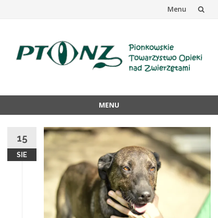
Menu
Przejdź
do
treści
MENU
Przejdź
do
15
treści
SIE