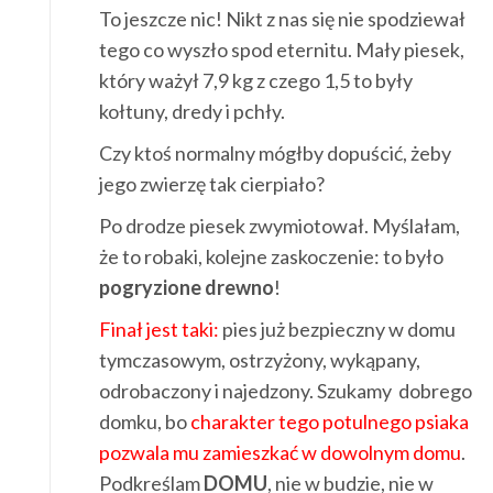
To jeszcze nic! Nikt z nas się nie spodziewał
tego co wyszło spod eternitu. Mały piesek,
który ważył 7,9 kg z czego 1,5 to były
kołtuny, dredy i pchły.
Czy ktoś normalny mógłby dopuścić, żeby
jego zwierzę tak cierpiało?
Po drodze piesek zwymiotował. Myślałam,
że to robaki, kolejne zaskoczenie: to było
pogryzione drewno
!
Finał jest taki:
pies już bezpieczny w domu
tymczasowym, ostrzyżony, wykąpany,
odrobaczony i najedzony. Szukamy dobrego
domku, bo
charakter tego potulnego psiaka
pozwala mu zamieszkać w dowolnym domu
.
Podkreślam
DOMU
, nie w budzie, nie w