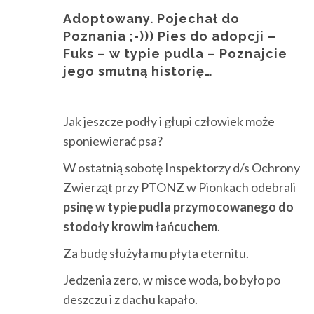
Adoptowany. Pojechał do
Poznania ;-))) Pies do adopcji –
Fuks – w typie pudla – Poznajcie
jego smutną historię…
Jak jeszcze podły i głupi człowiek może
sponiewierać psa?
W ostatnią sobotę Inspektorzy d/s Ochrony
Zwierząt przy PTONZ w Pionkach odebrali
psinę w typie pudla przymocowanego do
stodoły krowim łańcuchem
.
Za budę służyła mu płyta eternitu.
Jedzenia zero, w misce woda, bo było po
deszczu i z dachu kapało.