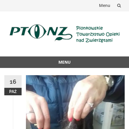
Menu
Przejdź
do
treści
MENU
Przejdź
do
16
treści
PAŹ