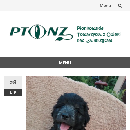
Menu
Przejdź
do
treści
MENU
Przejdź
do
28
treści
LIP