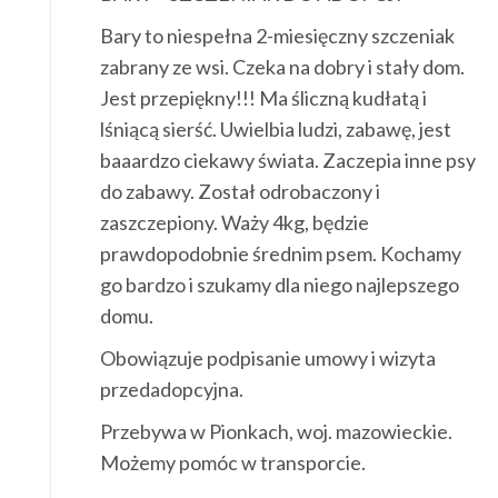
Bary to niespełna 2-miesięczny szczeniak
zabrany ze wsi. Czeka na dobry i stały dom.
Jest przepiękny!!! Ma śliczną kudłatą i
lśniącą sierść. Uwielbia ludzi, zabawę, jest
baaardzo ciekawy świata. Zaczepia inne psy
do zabawy. Został odrobaczony i
zaszczepiony. Waży 4kg, będzie
prawdopodobnie średnim psem. Kochamy
go bardzo i szukamy dla niego najlepszego
domu.
Obowiązuje podpisanie umowy i wizyta
przedadopcyjna.
Przebywa w Pionkach, woj. mazowieckie.
Możemy pomóc w transporcie.