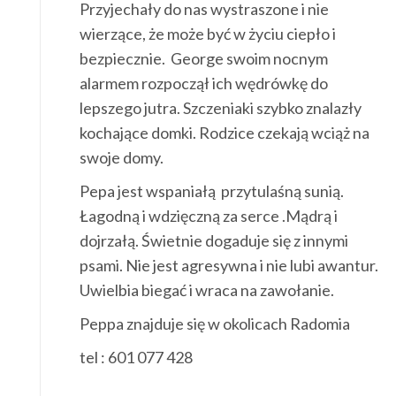
Przyjechały do nas wystraszone i nie
wierzące, że może być w życiu ciepło i
bezpiecznie. George swoim nocnym
alarmem rozpoczął ich wędrówkę do
lepszego jutra. Szczeniaki szybko znalazły
kochające domki. Rodzice czekają wciąż na
swoje domy.
Pepa jest wspaniałą przytulaśną sunią.
Łagodną i wdzięczną za serce .Mądrą i
dojrzałą. Świetnie dogaduje się z innymi
psami. Nie jest agresywna i nie lubi awantur.
Uwielbia biegać i wraca na zawołanie.
Peppa znajduje się w okolicach Radomia
tel : 601 077 428