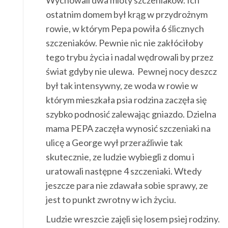
Wychowali dwa mioty szczeniaków. Ich
ostatnim domem był krąg w przydrożnym
rowie, w którym Pepa powiła 6 ślicznych
szczeniaków. Pewnie nic nie zakłóciłoby
tego trybu życia i nadal wędrowali by przez
świat gdyby nie ulewa. Pewnej nocy deszcz
był tak intensywny, ze woda w rowie w
którym mieszkała psia rodzina zaczęła się
szybko podnosić zalewając gniazdo. Dzielna
mama PEPA zaczęła wynosić szczeniaki na
ulicę a George wył przeraźliwie tak
skutecznie, ze ludzie wybiegli z domu i
uratowali następne 4 szczeniaki. Wtedy
jeszcze para nie zdawała sobie sprawy, ze
jest to punkt zwrotny w ich życiu.
Ludzie wreszcie zajęli się losem psiej rodziny.