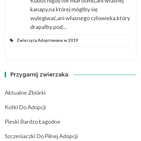
Kubuś nigdy nie miał domu,ani własnej
kanapy,na której mógłby się
wylegiwać,ani własnego człowieka,który
drapałby pod...
Zwierzęta Adoptowane w 2019
Przygarnij zwierzaka
Aktualne Zbiórki
Kotki Do Adopcji
Pieski Bardzo Łagodne
Szczeniaczki Do Pilnej Adopcji