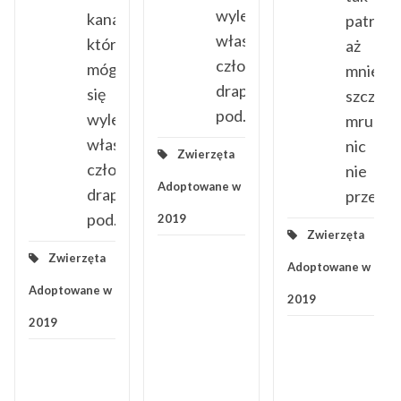
wylegiwać,ani
kanapy,na
patrzę
własnego
której
aż
człowieka,który
mógłby
mnie
szy.Żył
drapałby
się
szczypią
d
pod...
wylegiwać,ani
mrugam
własnego
nic
Zwierzęta
człowieka,który
nie
Adoptowane w
drapałby
przegapi
pod...
2019
Zwierzęta
Zwierzęta
Adoptowane w
Adoptowane w
2019
2019