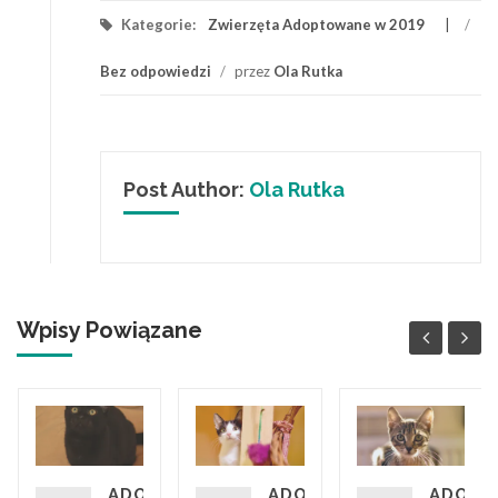
Kategorie:
Zwierzęta Adoptowane w 2019
/
Bez odpowiedzi
/
przez
Ola Rutka
Post Author:
Ola Rutka
Wpisy Powiązane
PTOWANY
IO
ADOPTOWANY
ADOPTOWANA
ADOPT