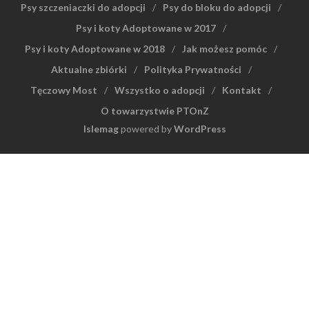
Psy szczeniaczki do adopcji
Psy do bloku do adopcji
Psy i koty Adoptowane w 2017
Psy i koty Adoptowane w 2018
Jak możesz pomóc
Aktualne zbiórki
Polityka Prywatności
Tęczowy Most
Wszystko o adopcji
Kontakt
O towarzystwie PTOnZ
Islemag
powered by
WordPress