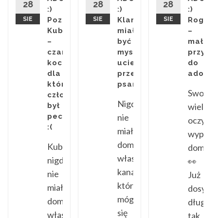
28
28
28
:)
:)
:)
ĄTKO
SIE
Poznajcie
SIE
Klara-
SIE
Rogali
TOWANE
Kubusia
miała
–
–
być
mały
OWISK
czarnego
myszołapem,nie
przytu
A
kociaka
uciekłaby
do
U
dla
przed
adopcj
którego
psami
o
Swoimi
człowiek
Nigdy
był
wielkim
pechem
nie
oczysk
:(
miała
wypatr
domu,ani
Kubuś
domu
ę
własnej
nigdy
👀
kanapy,na
nie
Już
której
miał
dosyć
mógłaby
domu,ani
długo
ące.Początek
się
własnej
tak