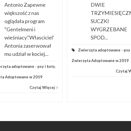
Antonio Zapewne
DWIE
większość z nas
TRZYMIESIĘCZ
oglądała program
SUCZKI
"Gentelmeni i
WYGRZEBANE
wieśniacy'.'Własciciel'
SPOD...
Antonia zaserwował
Zwierzęta adoptowane - psy 
mu udział w kociej...
Zwierzęta Adoptowane w 2019
rzęta adoptowane - psy i koty
,
Czytaj 
ęta Adoptowane w 2019
Czytaj Więcej