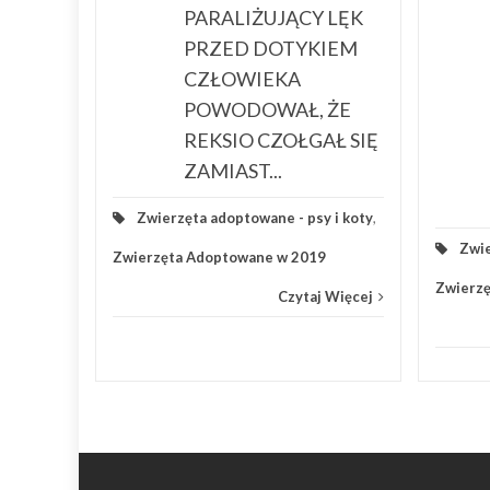
EJ
PARALIŻUJĄCY LĘK
PRZED DOTYKIEM
CZŁOWIEKA
y i koty
POWODOWAŁ, ŻE
 Więcej
REKSIO CZOŁGAŁ SIĘ
ZAMIAST...
Zwierzęta adoptowane - psy i koty
,
Zwie
Zwierzęta Adoptowane w 2019
Zwierz
Czytaj Więcej