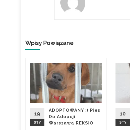
Wpisy Powiązane
 Pies
K
ze
pod
AJK
ADOPTOWANY :) Pies
19
10
Do Adopcji
STY
Warszawa REKSIO
STY