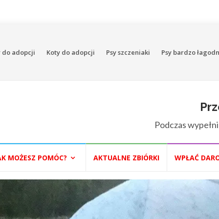
 do adopcji
Koty do adopcji
Psy szczeniaki
Psy bardzo łagod
Prz
Podczas wypełni
AK MOŻESZ POMÓC?
AKTUALNE ZBIÓRKI
WPŁAĆ DAR