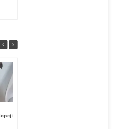
ADOPTOWANY :) Pies
13
09
do Adopcji Warszawa
SIE
RIKO
LIP
RIKO WRACA Z
ADOPCJI !!!!! Bo urósł
za duży... Adoptowany
opcji
jako kilkumiesięczny
szczeniak, lada moment