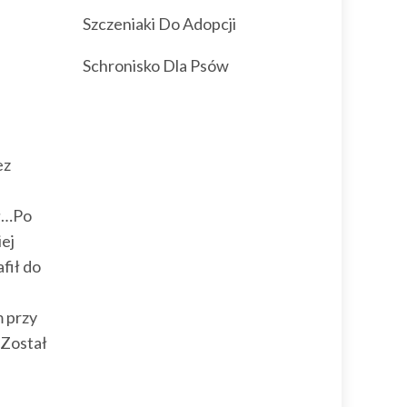
Szczeniaki Do Adopcji
Schronisko Dla Psów
ez
ał…Po
iej
fił do
 przy
.Został