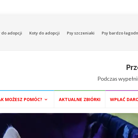
 do adopcji
Koty do adopcji
Psy szczeniaki
Psy bardzo łagod
Prz
Podczas wypełni
AK MOŻESZ POMÓC?
AKTUALNE ZBIÓRKI
WPŁAĆ DAR