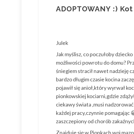
ADOPTOWANY :) Kot 
Julek
Jak myślisz, co poczułoby dziecko
możliwości powrotu do domu? Pr
śniegiem stracił nawet nadzieję 
bardzo długim czasie kocina zaczę
pojawił się anioł,który wyrwał ko
pionkowski
ej kociarni,gdzie zdąży
ciekawy świata ,musi nadzorować
każdej pracy,czynnie pomagając

zaszczepiony od chorób zakaźnyc
Znajduje się w Pionkach woj mazo