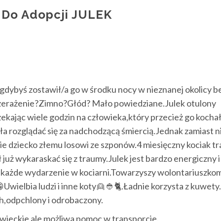
Do Adopcji JULEK
 gdybyś zostawił/a go w środku nocy w nieznanej okolicy b
zerażenie?Zimno?Głód? Mało powiedziane.Julek otulony
czekając wiele godzin na człowieka,który przecież go koch
ła rozglądać się za nadchodzącą śmiercią.Jednak zamiast n
cie dziecko złemu losowi ze szponów.4 miesięczny kociak tra
ł już wykaraskać się z traumy.Julek jest bardzo energiczny i
 każde wydarzenie w kociarni.Towarzyszy wolontariuszkom

Uwielbia ludzi i inne koty
👱
👲
🐈
.Ładnie korzysta z kuwety
h,odpchlony i odrobaczony.
wieckie ale możliwa pomoc w transporcie.