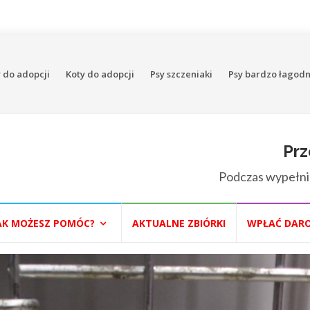
 do adopcji
Koty do adopcji
Psy szczeniaki
Psy bardzo łagod
Prz
Podczas wypełni
AK MOŻESZ POMÓC?
AKTUALNE ZBIÓRKI
WPŁAĆ DAR