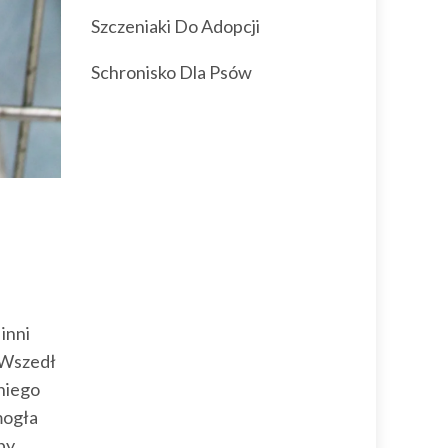
Szczeniaki Do Adopcji
Schronisko Dla Psów
 inni
.Wszedł
 niego
mogła
by