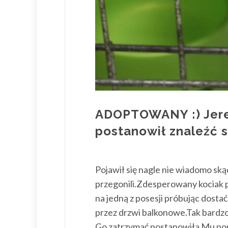
ADOPTOWANY :) Jerem
postanowił znaleźć 
Pojawił się nagle nie wiadomo skąd
przegonili.Zdesperowany kociak p
na jedną z posesji próbując dosta
przez drzwi balkonowe.Tak bardzo 
Go zatrzymać postanowiła Mu pomó