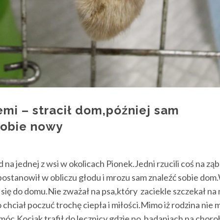
i – stracił dom,później sam
sobie nowy
 na jednej z wsi w okolicach Pionek.Jedni rzucili coś na ząb
ostanowił w obliczu głodu i mrozu sam znaleźć sobie dom
ć się do domu.Nie zważał na psa,który zaciekle szczekał na
chciał poczuć trochę ciepła i miłości.Mimo iż rodzina nie 
c.Kociak trafił do lecznicy,gdzie po badaniach na choro