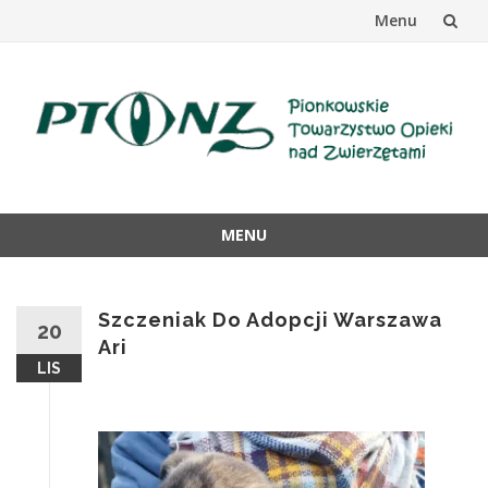
Menu
Przejdź
do
treści
MENU
Przejdź
do
Szczeniak Do Adopcji Warszawa
20
treści
Ari
LIS