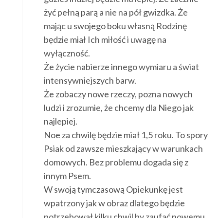
żyć pełną parą a nie na pół gwizdka. Że
mając u swojego boku własną Rodzinę
będzie miał Ich miłość i uwagę na
wyłączność.
Że życie nabierze innego wymiaru a świat
intensywniejszych barw.
Że zobaczy nowe rzeczy, pozna nowych
ludzi i zrozumie, że chcemy dla Niego jak
najlepiej.
Noe za chwilę będzie miał 1,5 roku. To spory
Psiak od zawsze mieszkający w warunkach
domowych. Bez problemu dogada się z
innym Psem.
W swoją tymczasową Opiekunkę jest
wpatrzony jak w obraz dlatego będzie
potrzebował kilku chwil by zaufać nowemu