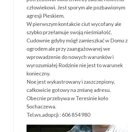
człowiekowi. Jest sporym ale pozbawionym
agresji Pieskiem.
W pierwszym kontakcie ciut wycofany ale
szybko przełamuje swoją nieśmiałość.
Cudownie gdyby mógł zamieszkać w Domu z
ogrodem ale przy zaangażowanej we
wprowadzenie do nowych warunków i
wyrozumiałej Rodzinie nie jest to warunek
konieczny.
Noe jest wykastrowany i zaszczepiony,
całkowicie gotowy na zmianę adresu.
Obecnie przebywa w Teresinie koło
Sochaczewa.
Tel.ws.adopcji : 606 854 980