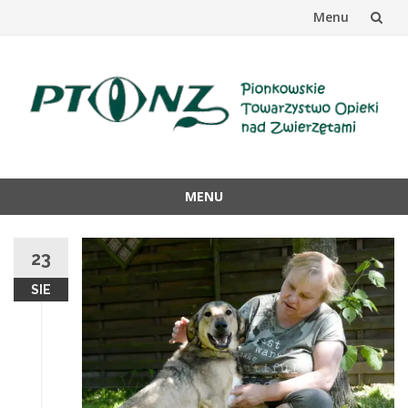
Menu
Przejdź
do
treści
MENU
Przejdź
do
23
treści
SIE