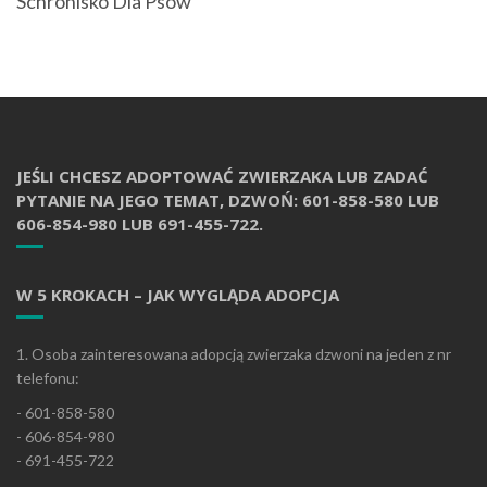
Schronisko Dla Psów
JEŚLI CHCESZ ADOPTOWAĆ ZWIERZAKA LUB ZADAĆ
PYTANIE NA JEGO TEMAT, DZWOŃ: 601-858-580 LUB
606-854-980 LUB 691-455-722.
W 5 KROKACH – JAK WYGLĄDA ADOPCJA
1. Osoba zainteresowana adopcją zwierzaka dzwoni na jeden z nr
telefonu:
- 601-858-580
- 606-854-980
- 691-455-722