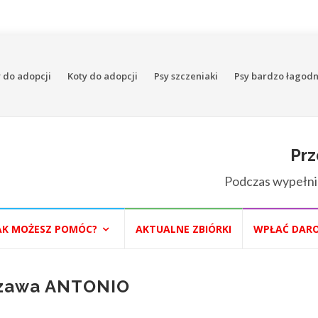
 do adopcji
Koty do adopcji
Psy szczeniaki
Psy bardzo łagod
Prz
Podczas wypełni
AK MOŻESZ POMÓC?
AKTUALNE ZBIÓRKI
WPŁAĆ DAR
szawa ANTONIO