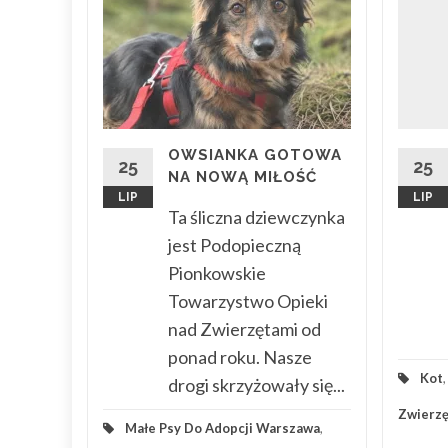
mu
 kotką,
ieci na
 dbał o
ej i jej
OWSIANKA GOTOWA
25
25
ką...
NA NOWĄ MIŁOŚĆ
LIP
LIP
RSZAWA
,
Ta śliczna dziewczynka
jest Podopieczną
wa
...
Pionkowskie
 Więcej
Towarzystwo Opieki
nad Zwierzętami od
ponad roku. Nasze
Kot
drogi skrzyżowały się...
Zwierzę
Małe Psy Do Adopcji Warszawa
,