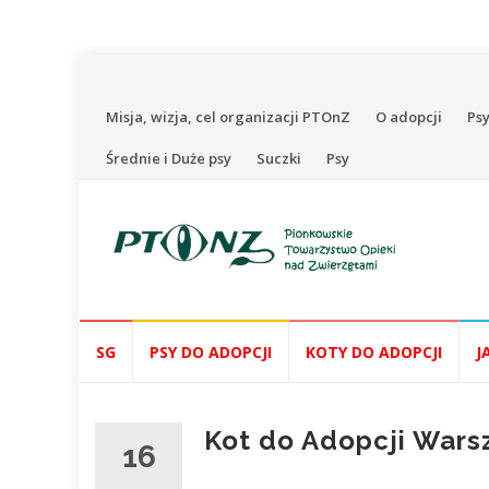
Przejdź
Misja, wizja, cel organizacji PTOnZ
O adopcji
Psy
do
Średnie i Duże psy
Suczki
Psy
treści
Przejdź
SG
PSY DO ADOPCJI
KOTY DO ADOPCJI
J
do
treści
Kot do Adopcji War
16