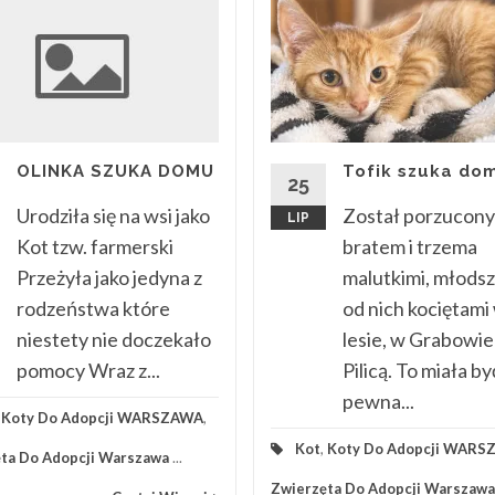
Tofik szuka dom
OLINKA SZUKA DOMU
25
Został porzucony
Urodziła się na wsi jako
LIP
bratem i trzema
Kot tzw. farmerski
malutkimi, młods
Przeżyła jako jedyna z
od nich kociętami
rodzeństwa które
lesie, w Grabowie
niestety nie doczekało
Pilicą. To miała by
pomocy Wraz z...
pewna...
,
Koty Do Adopcji WARSZAWA
,
Kot
,
Koty Do Adopcji WAR
ta Do Adopcji Warszawa
...
Zwierzęta Do Adopcji Warszawa