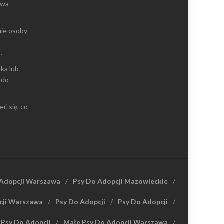
owa
nie osoby
.
ka lub
 do
eć się, co
 Adopcji Warszawa
Psy Do Adopcji Mazowieckie
cji Warszawa
Psy Do Adopcji
Psy Do Adopcji
 Psy Do Adopcji
Małe Psy Do Adopcji Warszawa