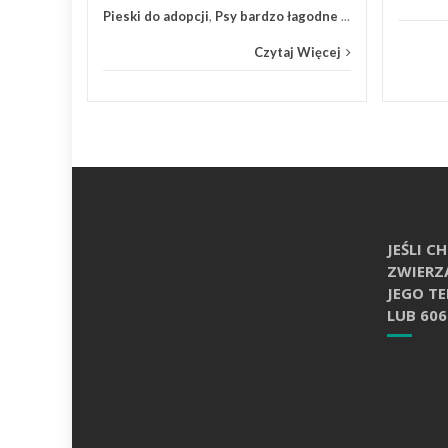
Pieski do adopcji
,
Psy bardzo łagodne
...
Czytaj Więcej
JEŚLI 
ZWIERZ
JEGO T
LUB 606