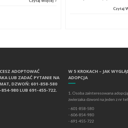
Czytaj Więcej
Czytaj 
CHCESZ ADOPTOWAĆ
W 5 KROKACH – JAK WYGLĄ
AKA LUB ZADAĆ PYTANIE NA
ADOPCJA
EMAT, DZWOŃ: 601-858-580
-854-980 LUB 691-455-722.
1. Osoba zainteresowana adopcją
zwierzaka dzwoni na jeden z nr te
- 601-858-580
- 606-854-980
- 691-455-722