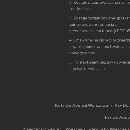
2. Zostaje przeprowadzona rozm
telefoniczna.
3. Zostaje zorganizowane spotka
zainteresowanej adopcją z
przedstawicielem fundacji PTOnZ
4. Umawiamy na się odbiór zwierza
organizujemy transport zwierzaka
nowego domu.
5. Kontaktujemy się, aby dowiedzi
słychać u zwierzaka.
Koty Do Adopcji Warszawa
Psy Do
Psy Do Adop
Zwierzęta Do Adopcji Warszawa, Schronisko Warszawa