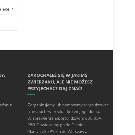
Więcej
DA
ZAKOCHAŁEŚ SIĘ W JAKIMŚ
ZWIERZAKU, ALE NIE MOŻESZ
PRZYJECHAĆ? DAJ ZNAĆ!
lefonu:
Zorganizujemy lub pomożemy zorganizować
transport zwierzaka do Twojego domu.
W sprawie transportu, dzwoń: 606-854-
980. Dowieziemy go do Ciebie!
Mamy tylko 99 km do Warszawy.