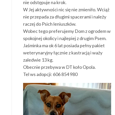
nie odstępuje na krok.
W Jej aktywności nic się nie zmieniło. Wciąż
nie przepada za długimi spacerami i należy
raczej do Psich leniuszków.
Wobec tego preferujemy Dom z ogrodem w
spokojnej okolicy i najlepiej z drugim Psem.
Jaśminka ma ok 6 lat posiada pełny pakiet
weterynaryjny łącznie z kastracją i waży
zaledwie 13 kg.
Obecnie przebywa w DT koło Opola.
Tel ws adopcji: 606 854 980