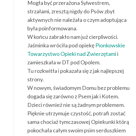
Mogła być przerażona Sylwestrem,
strzałami, zresztą nigdy do Psów zbyt
aktywnych nie należała o czym adoptująca
była poinformowana.
W końcu zabrakło nam już cierpliwości.
Jaśminka wróciła pod opiekę
Pionkowskie
Towarzystwo Opieki nad Zwierzętami
i
zamieszkała w DT pod Opolem.
Tu rozkwitła i pokazała się z jak najlepszej
strony.
W nowym, świadomym Domu bez problemu
dogada się zarówno z Psem jak i Kotem.
Dzieci również nie są żadnym problemem.
Pięknie utrzymuje czystość, potrafi zostać
sama chociaż tymczasowej Opiekunki którą
pokochała całym swoim psim serduszkiem