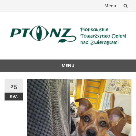
Menu
Przejdź
do
treści
MENU
Przejdź
do
25
treści
KW.