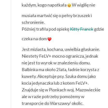
każdym, kogo napotkała
W wigilię nie
musiała martwić się o pełny brzuszek i
schronienie.
Później trafiła pod opiekę
Kitty Franek
gdzie
czeka na dom
Jest miziasta, kochana, uwielbia głaskanie.
Niestety FeLV+ mocno ogranicza, jednak
nie jest to wyrok w znalezieniu domu.
Balbinka ma około 2 lata, ładnie korzysta z
kuwety. Akceptuje psy. Szuka domu jako
kocia jedynaczka lub z kotem FeLV+.
Znajduje się w Pionkach woj. Mazowieckie
ale w razie potrzeby pomożemy w
transporcie do Warszawy/ okolic.