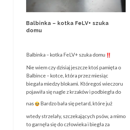
Balbinka – kotka FeLV+ szuka
domu
Balbinka – kotka FeLV+ szuka domu
Nie wiem czy dzisiaj jeszcze ktoś pamięta o
Balbince – kotce, która przez miesiąc
biegała miedzy blokami. Któregoś wieczoru
pojawiła się nagle z krzaków i podbiegła do
nas
Bardzo bała się petard, które już
wtedy strzelały, szczekających psów, a mimo
to garnęła się do człowieka i biegła za